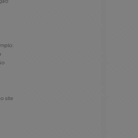
rgão
emplo:
o
ão
o site