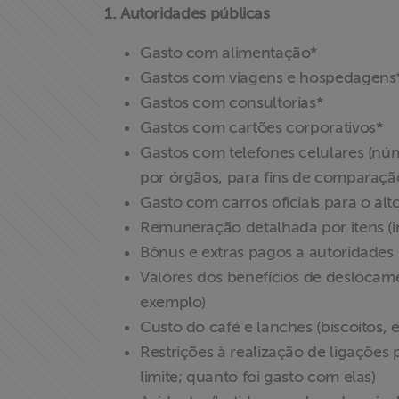
1. Autoridades públicas
Acesso à
Gasto com alimentação*
Informação
Gastos com viagens e hospedagens
Gastos com consultorias*
Liberdade de
Gastos com cartões corporativos*
Expressão
Gastos com telefones celulares (núm
por órgãos, para fins de comparaçã
Projetos
Gasto com carros oficiais para o al
Remuneração detalhada por itens (in
Proteção Legal
Bônus e extras pagos a autoridades
e Litigância
Valores dos benefícios de deslocame
exemplo)
Documentários
dos
Custo do café e lanches (biscoitos,
Homenageados
Restrições à realização de ligações p
limite; quanto foi gasto com elas)
Notícias