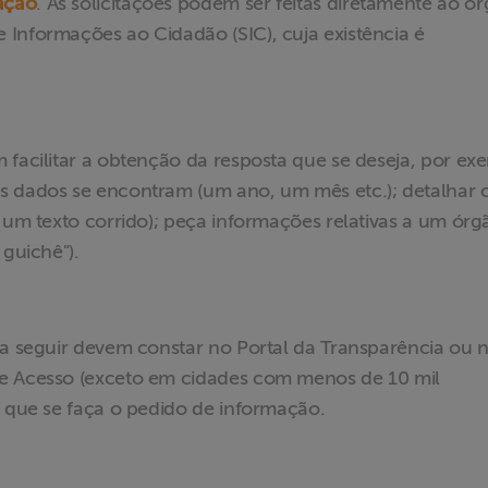
ação
. As solicitações podem ser feitas diretamente ao ó
 Informações ao Cidadão (SIC), cuja existência é
 facilitar a obtenção da resposta que se deseja, por ex
s dados se encontram (um ano, um mês etc.); detalhar 
e um texto corrido); peça informações relativas a um órg
 guichê").
 a seguir devem constar no Portal da Transparência ou n
de Acesso (exceto em cidades com menos de 10 mil
, que se faça o pedido de informação.