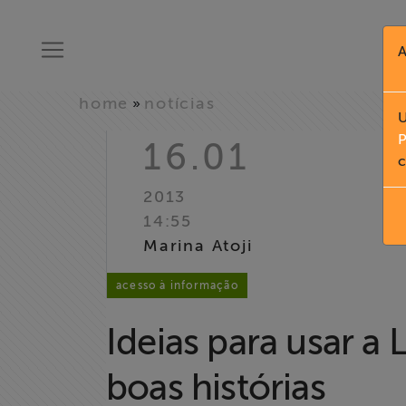
A
home
notícias
»
U
P
16.01
c
2013
14:55
Marina Atoji
acesso à informação
Ideias para usar a
boas histórias