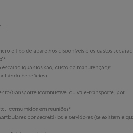
*
ero e tipo de aparelhos disponíveis e os gastos separa
o)*
to escalão (quantos são, custo da manutenção)*
cluindo benefícios)
nto/transporte (combustível ou vale-transporte, por
 etc.) consumidos em reuniões*
articulares por secretários e servidores (se existem e qu