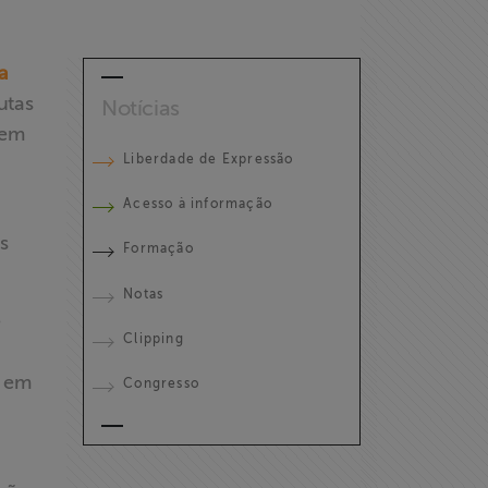
a
utas
Notícias
 em
Liberdade de Expressão
Acesso à informação
,
s
Formação
Notas
e
Clipping
a em
Congresso