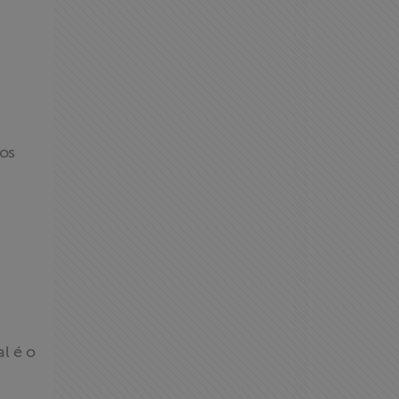
dos
al é o