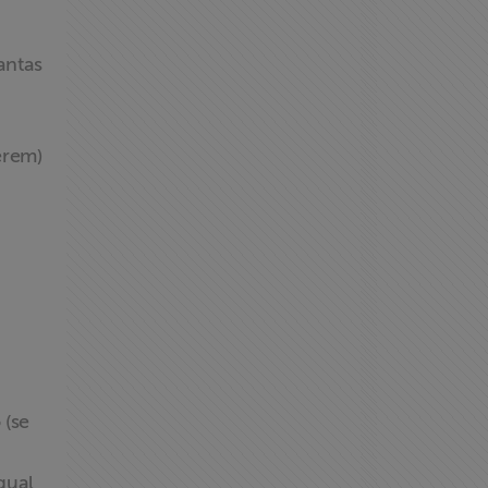
antas
erem)
 (se
qual