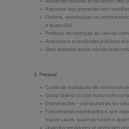
Acidentes/batidas envolvendo veículo
Registros dos presentes em reuniõe
Associe-se
Ordens, orientações ou memorandos 
e quais são)
Doe para
Políticas de restrição ao uso do com
ABRAJI
Ameaças a autoridades públicas e/ou
Sites visitados pelos ministros/secre
>> Conteúdo
exclusivo para
associados
2. Pessoal
Assine a nossa
Custo da realização de concursos p
newsletter
Gasto (diário ou por hora) com con
Exonerações - compulsórias ou volun
Fale Conosco
Funcionários exonerados e que dep
houve casos, quantos foram e quant
Quantos servidores se licenciam por