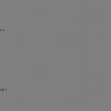
ono,
ação