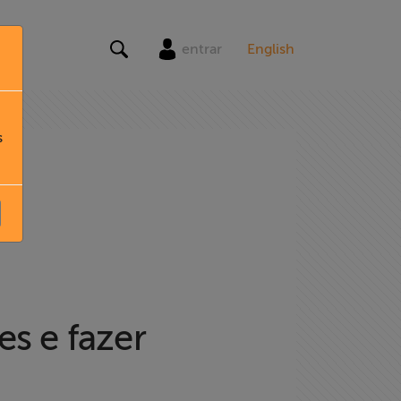
entrar
English
s
es e fazer