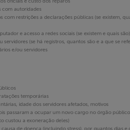
s oficiais e custo dos reparos
s com autoridades
com restrições a declarações públicas (se existem, qu
putador e acesso a redes sociais (se existem e quais são)
 servidores (se há registros, quantos são e a que se ref
tários e/ou servidores
úblicos
tratações temporárias
tárias, idade dos servidores afetados, motivos
ois passaram a ocupar um novo cargo no órgão público
o custou a exoneração deles)
 causa de doença (incluindo stress), por quantos dias e 