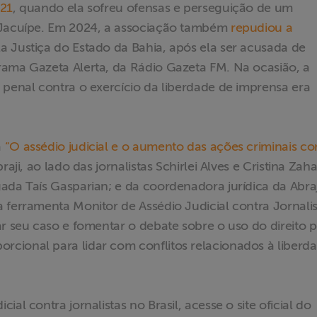
21
, quando ela sofreu ofensas e perseguição de um
o Jacuípe. Em 2024, a associação também
repudiou a
a Justiça do Estado da Bahia, após ela ser acusada de
rama Gazeta Alerta, da Rádio Gazeta FM. Na ocasião, a
 penal contra o exercício da liberdade de imprensa era
a
“O assédio judicial e o aumento das ações criminais co
aji, ao lado das jornalistas Schirlei Alves e Cristina Zaha
ada Taís Gasparian; e da coordenadora jurídica da Abraj
 ferramenta Monitor de Assédio Judicial contra Jornalis
ar seu caso e fomentar o debate sobre o uso do direito 
cional para lidar com conflitos relacionados à liberd
al contra jornalistas no Brasil, acesse o site oficial do