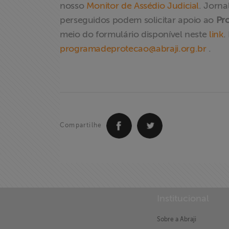
nosso
Monitor de Assédio Judicial
. Jorna
perseguidos podem solicitar apoio ao
Pr
meio do formulário disponível neste
link
.
programadeprotecao@abraji.org.br
.
X
Compartilhe
Institucional
Sobre a Abraji