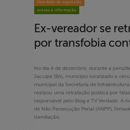
liberdade de expressão
acesso à informação
Ex-vereador se re
por transfobia con
No dia 4 de dezembro, durante a penúlt
Jacuípe (BA), município localizado a cer
municipal da Secretaria de Infraestrutura
realizou uma retratação pública por falas
Home
responsável pelo Blog e TV Verdade. A m
de Não Persecução Penal (ANPP), firmado
Institucional
tramitação.