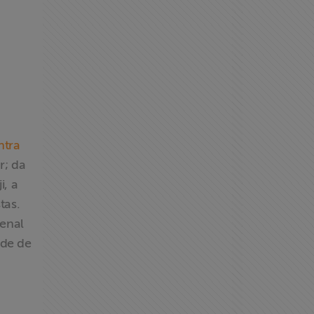
ntra
r; da
i, a
tas.
penal
ade de