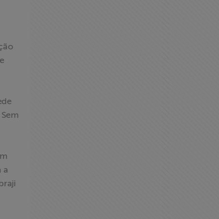
eção
 e
ede
. Sem
em
 a
raji