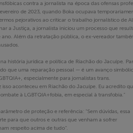
ansfóbicas contra a jornalista na época das ofensas profe
fevereiro de 2023, quando Boka ocupava temporariamen
ermos pejorativos ao criticar o trabalho jornalístico de A
nar a Justiça, a jornalista iniciou um processo que resul
no. Além da retratação pública, o ex-vereador tamb
ausados.
 história jurídica e política de Riachão do Jacuípe. Pa
s do que uma reparação pessoal — é um avanço simbóli
BTQIA+, especialmente para jornalistas trans.
vez isso aconteceu em Riachão do Jacuípe. Eu acredito qu
mbate à LGBTQIA+fobia, em especial à transfobia."
arâmetro de proteção e referência: "Sem dúvidas, essa
rte para que outros e outras que venham a sofrer
ham respeito acima de tudo”.