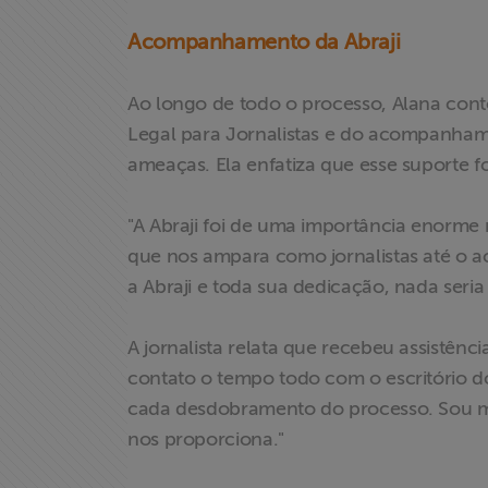
Notícias
Acompanhamento da Abraji
Associe-se
Ao longo de todo o processo, Alana con
Doe para
Legal para Jornalistas e do acompanhament
ABRAJI
ameaças. Ela enfatiza que esse suporte fo
>> Conteúdo
"A Abraji foi de uma importância enorme 
exclusivo para
que nos ampara como jornalistas até o a
associados
a Abraji e toda sua dedicação, nada seria 
Assine a nossa
A jornalista relata que recebeu assistên
newsletter
contato o tempo todo com o escritório 
cada desdobramento do processo. Sou mui
Fale Conosco
nos proporciona."