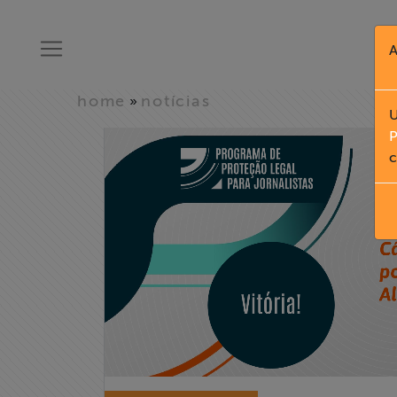
A
home
notícias
»
U
P
c