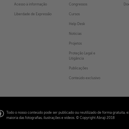
Acesso à informação
Congressos
Doe
Liberdade de Expressão
Cursos
Help Desk
Notícias
Projetos
Proteção Legal e
Litigância
Publicações
Conteúdo exclusivo
Todo o nosso conteúdo pode ser publicado ou reutilizado de forma gratuita, e
maioria das fotografias, ilustrações e vídeos.
© Copyright Abraji 2018