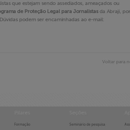
listas que estejam sendo assediados, ameaçados ou
ograma de Proteção Legal para Jornalistas
da Abraji, po
 Dúvidas podem ser encaminhadas ao e-mail:
Voltar para n
Pilares
Seções
Ap
Formação
Seminário de pesquisa
Ass