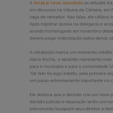
Formação
A
Abraji já havia repudiado
as atitudes tr
em discursos na tribuna da Câmara, em 
Acesso à
vaga de vereador. Nas falas, ele utilizou t
Informação
Após registrar queixa na delegacia e acio
acordo homologado em novembro deste a
Liberdade de
deverá pagar indenização pelos danos c
Expressão
A retratação marca um momento inédito na
Projetos
Alana Rocha, o episódio representa mai
para o município e para a comunidade LG
Proteção Legal
"De fato foi algo inédito, pela primeira 
e Litigância
um passo extremamente importante no co
Documentários
dos
Ela destaca que a decisão cria um novo p
Homenageados
decisão judicial e reparação serão um no
preconceito busquem seus direitos e ten