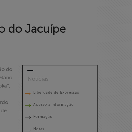
ão do Jacuípe
ão do
etário
Notícias
oka”,
Liberdade de Expressão
ordo
Acesso à informação
 de
Formação
Notas