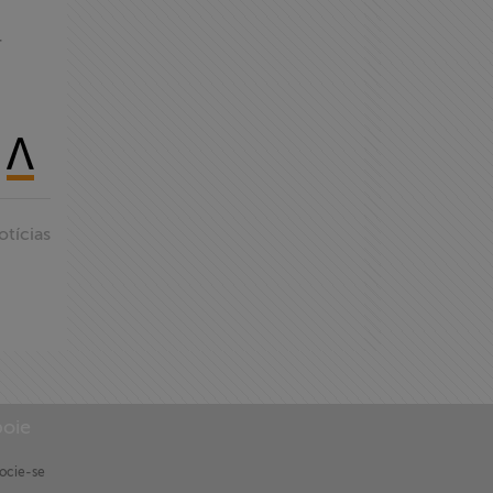
r
otícias
oie
ocie-se