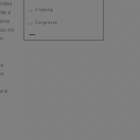
ridas
Clipping
te a
lana.
Congresso
tou no
ém
ra
co
e é