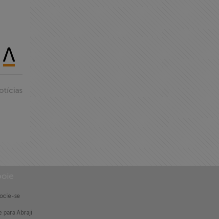
otícias
oie
ocie-se
 para Abraji