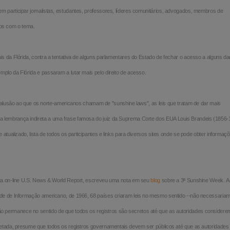
em participar jornalistas, estudantes, professores, líderes comunitários, advogados, membros de
os com o tema.
ais da Flórida, contra a tentativa de alguns parlamentares do Estado de fechar o acesso a alguns d
mplo da Flórida e passaram a lutar mais pelo direito de acesso.
usão ao que os norte-americanos chamam de "sunshine laws", as leis que tratam de dar mais
a lembrança indireta a uma frase famosa do juiz da Suprema Corte dos EUA Louis Brandeis (1856-1
 atualizado, lista de todos os participantes e links para diversos sites onde se pode obter informaç
ista on-line U.S. News & World Report, escreveu uma nota em seu
blog
sobre a 3ª Sunshine Week.
A
rdade de Informação americano, de 1966, 68 países criaram leis no mesmo sentido --não necessaria
o permanece no sentido de que todos os registros são secretos até que as autoridades considere
erpretada, presume que todos os registros governamentais devem ser públicos até que as autoridade