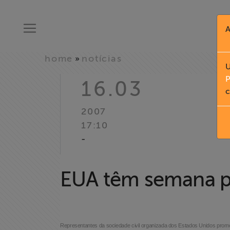
A
home
notícias
»
U
P
16.03
c
2007
17:10
-
Home
EUA têm semana pe
Institucional
Formação
Representantes da sociedade civil organizada dos Estados Unidos pro