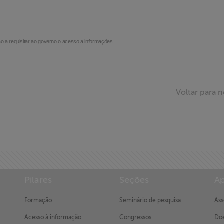
ão a requisitar ao governo o acesso a informações.
Voltar para n
Pilares
Seções
Ap
Formação
Seminário de pesquisa
Ass
Acesso à informação
Congressos
Doe