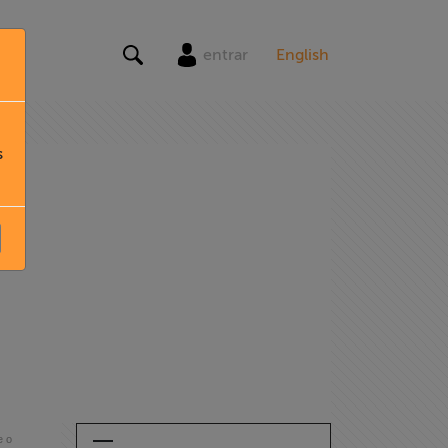
entrar
English
s
e o