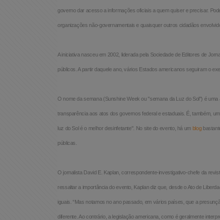
governo dar acesso a informações oficiais a quem quiser e precisar. Pod
Acesso à
organizações não-governamentais e quaisquer outros cidadãos envolvid
Informação
A iniciativa nasceu em 2002, liderada pela Sociedade de Editores de Jorn
Liberdade de
públicos. A partir daquele ano, vários Estados americanos seguiram o exe
Expressão
O nome da semana (Sunshine Week ou "semana da Luz do Sol") é uma al
Projetos
transparência aos atos dos governos federal e estaduais. É, também, um
Proteção Legal
luz do Sol é o melhor desinfetante".
No site do evento, há um
blog
bastante
e Litigância
públicas.
Documentários
O jornalista David E. Kaplan, correspondente-investigativo-chefe da rev
dos
ressaltar a importância do evento, Kaplan diz que, desde o Ato de Libe
Homenageados
iguais. “Mas notamos no ano passado, em vários países, que a presunçã
Notícias
diferente. Ao contrário, a legislação americana, como é geralmente int