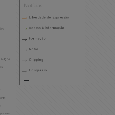
Notícias
Liberdade de Expressão
Acesso à informação
ados
Formação
Notas
941): "A
Clipping
ões
Congresso
o
mente
m
s possam