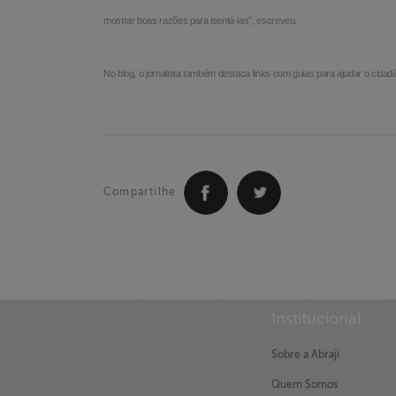
mostrar boas razões para isentá-las”, escreveu.
Associe-se
No blog, o jornalista também destaca links com guias para ajudar o cidad
Doe para
ABRAJI
>> Conteúdo
exclusivo para
Compartilhe
associados
Assine a nossa
newsletter
Institucional
Fale Conosco
Sobre a Abraji
Quem Somos