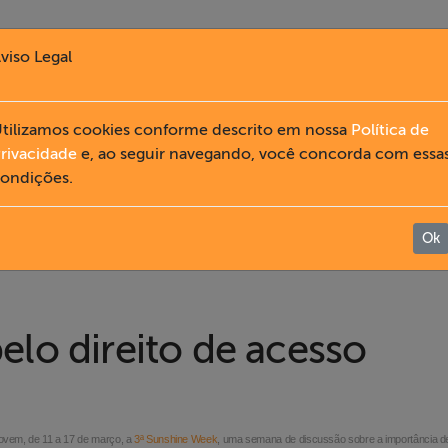
viso Legal
tilizamos cookies conforme descrito em nossa
Política de
rivacidade
e, ao seguir navegando, você concorda com essa
ondições.
Ok
lo direito de acesso
movem, de
11 a
17 de março, a
3ª Sunshine Week
, uma semana de discussão sobre a importância d