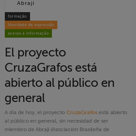
Abraji
Liberdade de
Expressão
formação
liberdade de expressão
Projetos
acesso à informação
Proteção Legal
El proyecto
e Litigância
CruzaGrafos está
Documentários
dos
abierto al público en
Homenageados
general
Notícias
A día de hoy, el proyecto
CruzaGrafos
está abierto
Associe-se
al público en general, sin necesidad de ser
miembro de Abraji (Asociación Brasileña de
Doe para