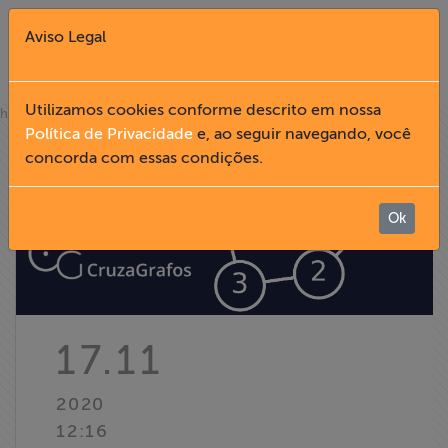
Aviso Legal
Fechar X
Utilizamos cookies conforme descrito em nossa
»
home
notícias
Política de Privacidade
e, ao seguir navegando, você
concorda com essas condições.
English
Home
Ok
Institucional
Formação
17.11
Acesso à
2020
Informação
12:16