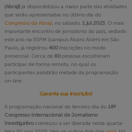
ABRAJI
(Abraji)
já disponibilizou a maior parte das atividades
que serão apresentadas no último dia do
>> Conteúdo
Congresso da Abraji,
no sábado,
1.jul.2023
. O mais
exclusivo para
importante encontro de jornalismo do país, sediado
associados
este ano na ESPM (campus Álvaro Alvim) em São
Paulo, já registrou
400
inscrições no modo
Assine a nossa
presencial. Cerca de
80
pessoas escolheram
newsletter
participar de forma remota, no qual os
participantes assistirão metade da programação
Fale Conosco
on-line.
Garanta sua inscrição!
A programação nacional do terceiro dia do
18º
Congresso Internacional de Jornalismo
Investigativo
começou a ser liberada nesta quarta-
feira (31.mai.2023). Veja os outros dois dias
aqui
. Há