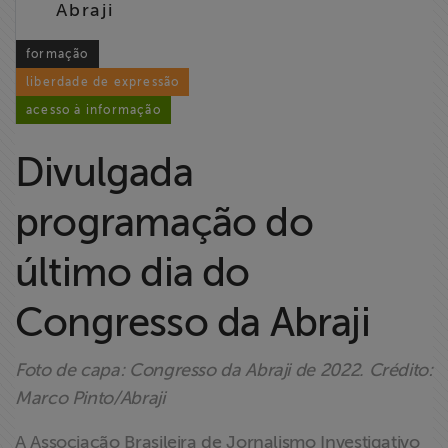
Abraji
Liberdade de
Expressão
formação
liberdade de expressão
Projetos
acesso à informação
Proteção Legal
Divulgada
e Litigância
programação do
Documentários
dos
último dia do
Homenageados
Congresso da Abraji
Notícias
Foto de capa: Congresso da Abraji de 2022. Crédito:
Associe-se
Marco Pinto/Abraji
A Associação Brasileira de Jornalismo Investigativo
Doe para