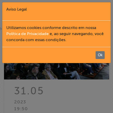
Aviso Legal
Fechar X
Utilizamos cookies conforme descrito em nossa
»
home
notícias
Política de Privacidade
e, ao seguir navegando, você
concorda com essas condições.
English
Home
Ok
Institucional
Formação
31.05
Acesso à
2023
Informação
19:50