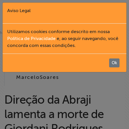
Aviso Legal
Fechar X
Utilizamos cookies conforme descrito em nossa
»
home
notícias
Política de Privacidade
e, ao seguir navegando, você
09.03
concorda com essas condições.
English
2006
Home
Ok
09:50
MarceloSoares
Institucional
Formação
Direção da Abraji
lamenta a morte de
Acesso à
Informação
Giordani Rodrigues