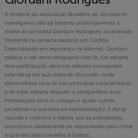
Liberdade de
Expressão
A diretoria da Associação Brasileira de Jornalismo
Investigativo (Abraji) lamenta profundamente a
Projetos
morte do jornalista Giordani Rodrigues, assassinado
friamente na semana passada em Curitiba.
Proteção Legal
Especializado em segurança na internet, Giordani
e Litigância
editava o site www.infoguerra.com.br. Ele sempre
teve participação ativa nos debates promovidos
Documentários
pela Abraji em suas listas de discussão, onde
dos
demonstrava uma de suas principais características:
Homenageados
a de estar sempre disposto a compartilhar suas
informações com os colegas e ajudar outros
Notícias
jornalistas na sua área de especialização. A Abraji
repudia a violência e espera que as autoridades
Associe-se
encontrem rapidamente os responsáveis pelo crime
e que eles sejam levados à Justiça.
Doe para