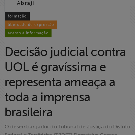
Abraji
Liberdade de
Expressão
formação
liberdade de expressão
Projetos
acesso à informação
Proteção Legal
Decisão judicial contra
e Litigância
UOL é gravíssima e
Documentários
dos
representa ameaça a
Homenageados
toda a imprensa
Notícias
brasileira
Associe-se
O desembargador do Tribunal de Justiça do Distrito
Doe para