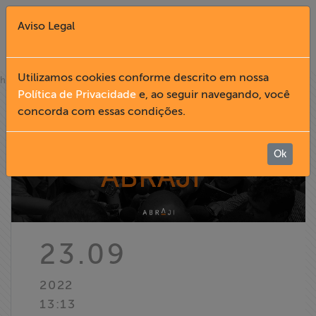
Aviso Legal
Fechar X
Utilizamos cookies conforme descrito em nossa
»
home
notícias
Política de Privacidade
e, ao seguir navegando, você
concorda com essas condições.
English
Home
Ok
Institucional
Formação
23.09
Acesso à
2022
Informação
13:13