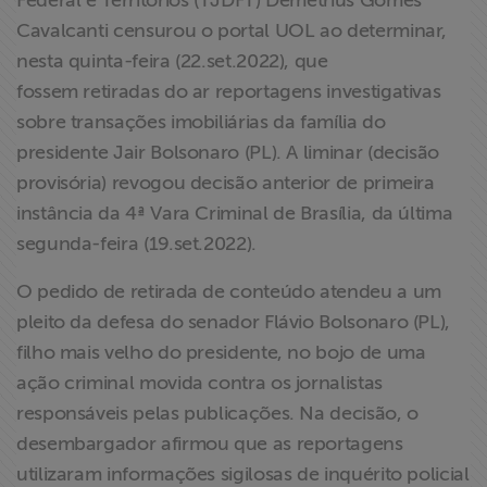
Federal e Territórios (TJDFT) Demetrius Gomes
ABRAJI
Cavalcanti censurou o portal UOL ao determinar,
nesta quinta-feira (22.set.2022), que
>> Conteúdo
fossem retiradas do ar reportagens investigativas
exclusivo para
sobre transações imobiliárias da família do
associados
presidente Jair Bolsonaro (PL). A liminar (decisão
provisória) revogou decisão anterior de primeira
Assine a nossa
instância da 4ª Vara Criminal de Brasília, da última
newsletter
segunda-feira (19.set.2022).
Fale Conosco
O pedido de retirada de conteúdo atendeu a um
pleito da defesa do senador Flávio Bolsonaro (PL),
filho mais velho do presidente, no bojo de uma
ação criminal movida contra os jornalistas
responsáveis pelas publicações. Na decisão, o
desembargador afirmou que as reportagens
utilizaram informações sigilosas de inquérito policial