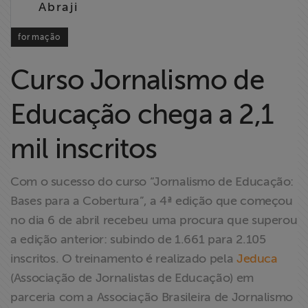
Abraji
Liberdade de
Expressão
formação
Projetos
Curso Jornalismo de
Proteção Legal
Educação chega a 2,1
e Litigância
mil inscritos
Documentários
dos
Com o sucesso do curso “Jornalismo de Educação:
Homenageados
Bases para a Cobertura”, a 4ª edição que começou
no dia 6 de abril recebeu uma procura que superou
Notícias
a edição anterior: subindo de 1.661 para 2.105
inscritos. O treinamento é realizado pela
Jeduca
Associe-se
(Associação de Jornalistas de Educação) em
parceria com a Associação Brasileira de Jornalismo
Doe para