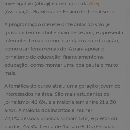
Investigativo (Abraji) e com apoio da
Abej
ABRAJI
(Associação Brasileira de Ensino de Jornalismo).
>> Conteúdo
A programação oferece onze aulas ao vivo (e
exclusivo para
gravadas) entre abril e maio deste ano, e apresenta
associados
diferentes temas​: como usar dados na educação,
como usar ferramentas de IA para apoiar o
Assine a nossa
jornalismo de educação, financiamento na
newsletter
educação, como montar uma boa pauta e muito
mais.
Fale Conosco
A temática do curso ​a​traiu uma geração jovem de
interessados na área. São mais estudantes de
jornalismo: 46,6%,​ e a maioria ​tem entre 21 a 30
anos. A maioria dos inscritos é mulher​:
72,1%; pessoas brancas​ somam 53%, e pretas ou
pardas, 43,3%. ​​Cerca de 4% são PCDs (Pessoas