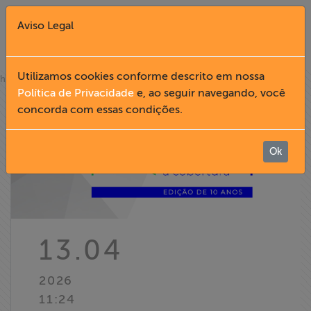
Aviso Legal
Fechar X
Utilizamos cookies conforme descrito em nossa
»
home
notícias
Política de Privacidade
e, ao seguir navegando, você
concorda com essas condições.
English
Home
Ok
Institucional
Formação
13.04
Acesso à
2026
Informação
11:24