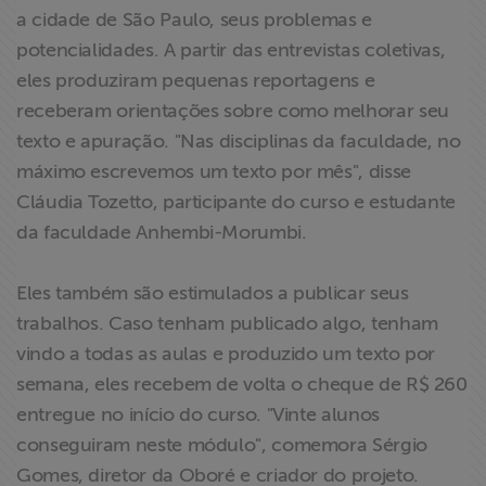
a cidade de São Paulo, seus problemas e
ABRAJI
potencialidades. A partir das entrevistas coletivas,
>> Conteúdo
eles produziram pequenas reportagens e
exclusivo para
receberam orientações sobre como melhorar seu
associados
texto e apuração. "Nas disciplinas da faculdade, no
máximo escrevemos um texto por mês", disse
Assine a nossa
Cláudia Tozetto, participante do curso e estudante
newsletter
da faculdade Anhembi-Morumbi.
Fale Conosco
Eles também são estimulados a publicar seus
trabalhos. Caso tenham publicado algo, tenham
vindo a todas as aulas e produzido um texto por
semana, eles recebem de volta o cheque de R$ 260
entregue no início do curso. "Vinte alunos
conseguiram neste módulo", comemora Sérgio
Gomes, diretor da Oboré e criador do projeto.