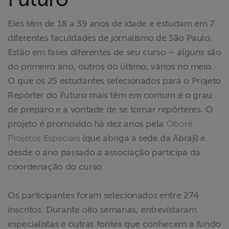
Liberdade de
Expressão
Eles têm de 18 a 39 anos de idade e estudam em 7
diferentes faculdades de jornalismo de São Paulo.
Projetos
Estão em fases diferentes de seu curso – alguns são
do primeiro ano, outros do último, vários no meio.
Proteção Legal
O que os 25 estudantes selecionados para o Projeto
e Litigância
Repórter do Futuro mais têm em comum é o grau
de preparo e a vontade de se tornar repórteres. O
Documentários
projeto é promovido há dez anos pela
Oboré
dos
Projetos Especiais
(que abriga a sede da Abraji) e
Homenageados
desde o ano passado a associação participa da
coordenação do curso.
Notícias
Os participantes foram selecionados entre 274
Associe-se
inscritos. Durante oito semanas, entrevistaram
especialistas e outras fontes que conhecem a fundo
Doe para