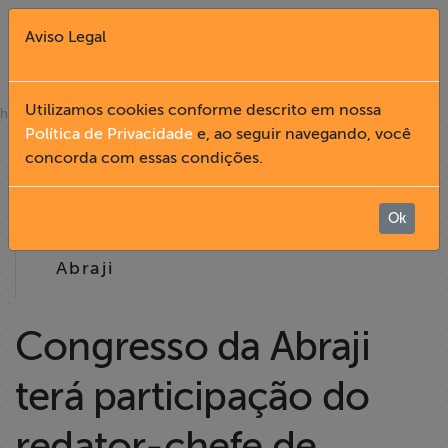
Aviso Legal
Fechar X
Utilizamos cookies conforme descrito em nossa
»
home
notícias
Política de Privacidade
e, ao seguir navegando, você
22.04
concorda com essas condições.
English
2008
Home
Ok
16:26
Abraji
Institucional
Formação
Congresso da Abraji
terá participação do
Acesso à
Informação
redator-chefe de