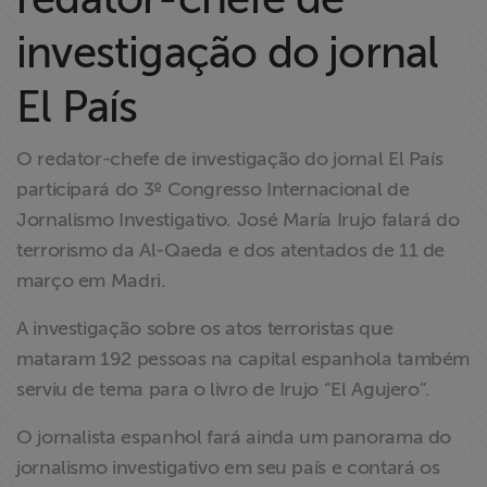
Liberdade de
investigação do jornal
Expressão
El País
Projetos
O redator-chefe de investigação do jornal El País
Proteção Legal
participará do 3º Congresso Internacional de
e Litigância
Jornalismo Investigativo. José María Irujo falará do
Documentários
terrorismo da Al-Qaeda e dos atentados de 11 de
dos
março em Madri.
Homenageados
A investigação sobre os atos terroristas que
mataram 192 pessoas na capital espanhola também
Notícias
serviu de tema para o livro de Irujo “El Agujero”.
Associe-se
O jornalista espanhol fará ainda um panorama do
jornalismo investigativo em seu país e contará os
Doe para