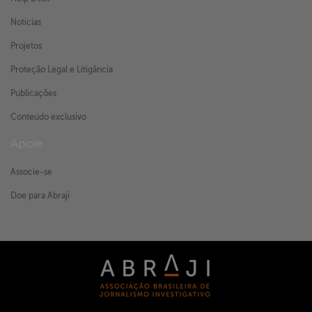
Notícias
Projetos
Proteção Legal e Litigância
Publicações
Conteúdo exclusivo
Apoie
Associe-se
Doe para Abraji