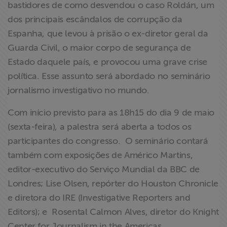
bastidores de como desvendou o caso Roldán, um
ABRAJI
dos principais escândalos de corrupção da
Espanha, que levou à prisão o ex-diretor geral da
>> Conteúdo
Guarda Civil, o maior corpo de segurança de
exclusivo para
associados
Estado daquele país, e provocou uma grave crise
política. Esse assunto será abordado no seminário
Assine a nossa
jornalismo investigativo no mundo.
newsletter
Com início previsto para as 18h15 do dia 9 de maio
(sexta-feira), a palestra será aberta a todos os
Fale Conosco
participantes do congresso. O seminário contará
também com exposições de Américo Martins,
editor-executivo do Serviço Mundial da BBC de
Londres; Lise Olsen, repórter do Houston Chronicle
e diretora do IRE (Investigative Reporters and
Editors); e Rosental Calmon Alves, diretor do Knight
Center for Journalism in the Americas.