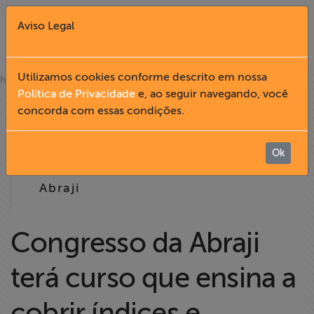
Aviso Legal
Fechar X
Utilizamos cookies conforme descrito em nossa
»
home
notícias
Política de Privacidade
e, ao seguir navegando, você
15.04
concorda com essas condições.
English
2008
Home
Ok
15:49
Abraji
Institucional
Formação
Congresso da Abraji
terá curso que ensina a
Acesso à
Informação
cobrir índices e