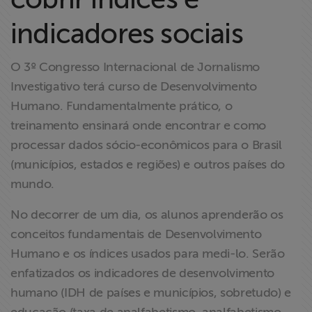
Liberdade de
indicadores sociais
Expressão
Projetos
O 3º Congresso Internacional de Jornalismo
Investigativo terá curso de Desenvolvimento
Proteção Legal
Humano. Fundamentalmente prático, o
e Litigância
treinamento ensinará onde encontrar e como
processar dados sócio-econômicos para o Brasil
Documentários
(municípios, estados e regiões) e outros países do
dos
mundo.
Homenageados
No decorrer de um dia, os alunos aprenderão os
Notícias
conceitos fundamentais de Desenvolvimento
Humano e os índices usados para medi-lo. Serão
Associe-se
enfatizados os indicadores de desenvolvimento
humano (IDH de países e municípios, sobretudo) e
Doe para