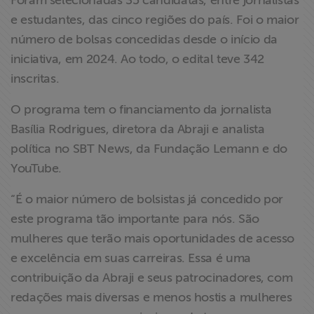
Foram selecionadas 35 candidatas, entre jornalistas
ABRAJI
e estudantes, das cinco regiões do país. Foi o maior
número de bolsas concedidas desde o início da
>> Conteúdo
iniciativa, em 2024. Ao todo, o edital teve 342
exclusivo para
inscritas.
associados
O programa tem o financiamento da jornalista
Assine a nossa
Basília Rodrigues, diretora da Abraji e analista
newsletter
política no SBT News, da Fundação Lemann e do
YouTube.
Fale Conosco
“É o maior número de bolsistas já concedido por
este programa tão importante para nós. São
mulheres que terão mais oportunidades de acesso
e excelência em suas carreiras. Essa é uma
contribuição da Abraji e seus patrocinadores, com
redações mais diversas e menos hostis a mulheres