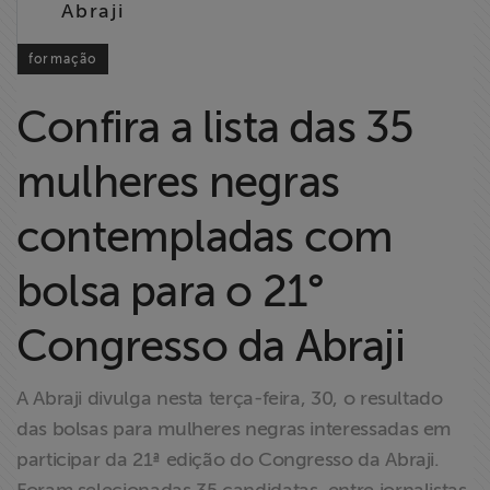
Abraji
Liberdade de
Expressão
formação
Projetos
Confira a lista das 35
Proteção Legal
mulheres negras
e Litigância
contempladas com
Documentários
dos
bolsa para o 21°
Homenageados
Congresso da Abraji
Notícias
A Abraji divulga nesta terça-feira, 30, o resultado
Associe-se
das bolsas para mulheres negras interessadas em
participar da 21ª edição do Congresso da Abraji.
Doe para