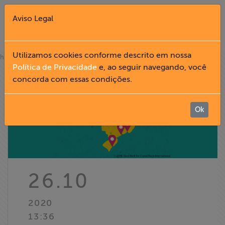
Aviso Legal
Fechar X
Utilizamos cookies conforme descrito em nossa
»
home
notícias
Política de Privacidade
e, ao seguir navegando, você
concorda com essas condições.
English
Home
Ok
Institucional
Formação
26.10
Acesso à
2020
Informação
13:36