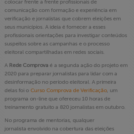
colocar frente a frente profissionais de
ABRAJI
comunicação com formação e experiência em
verificação e jornalistas que cobrem eleições em
>> Conteúdo
seus municípios. A ideia é fornecer a esses
exclusivo para
profissionais orientações para investigar conteúdos
associados
suspeitos sobre as campanhas e o processo
eleitoral compartilhadas em redes sociais.
Assine a nossa
newsletter
A
Rede Comprova
é a segunda ação do projeto em
2020 para preparar jornalistas para lidar com a
Fale Conosco
desinformação no período eleitoral. A primeira
delas foi o
Curso Comprova de Verificação
, um
programa on-line que ofereceu 10 horas de
treinamento gratuito a 820 jornalistas em outubro.
No programa de mentorias, qualquer
jornalista envolvido na cobertura das eleições