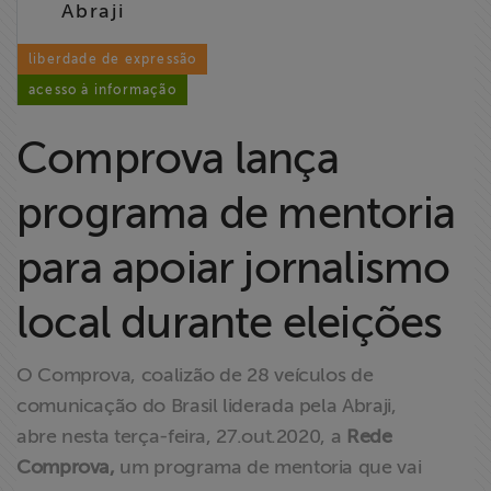
Abraji
Liberdade de
Expressão
liberdade de expressão
acesso à informação
Projetos
Comprova lança
Proteção Legal
e Litigância
programa de mentoria
Documentários
para apoiar jornalismo
dos
Homenageados
local durante eleições
Notícias
O Comprova, coalizão de 28 veículos de
comunicação do Brasil liderada pela Abraji,
Associe-se
abre nesta terça-feira, 27.out.2020, a
Rede
Comprova,
um programa de mentoria que vai
Doe para