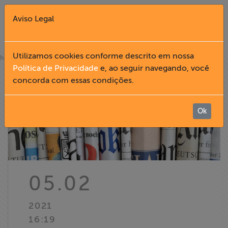
Aviso Legal
Fechar X
Utilizamos cookies conforme descrito em nossa
»
home
notícias
Política de Privacidade
e, ao seguir navegando, você
concorda com essas condições.
English
Home
Ok
Institucional
Formação
05.02
Acesso à
2021
Informação
16:19