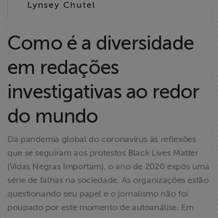
Lynsey Chutel
Liberdade de
Expressão
Como é a diversidade
Projetos
em redações
Proteção Legal
e Litigância
investigativas ao redor
do mundo
Documentários
dos
Homenageados
Da pandemia global do coronavírus às reflexões
que se seguiram aos protestos Black Lives Matter
Notícias
(Vidas Negras Importam), o ano de 2020 expôs uma
série de falhas na sociedade. As organizações estão
Associe-se
questionando seu papel e o jornalismo não foi
poupado por este momento de autoanálise. Em
Doe para