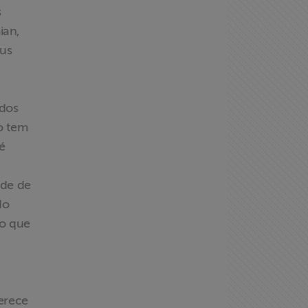
s
ian,
eus
ados
o tem
é
ade de
do
do que
ferece