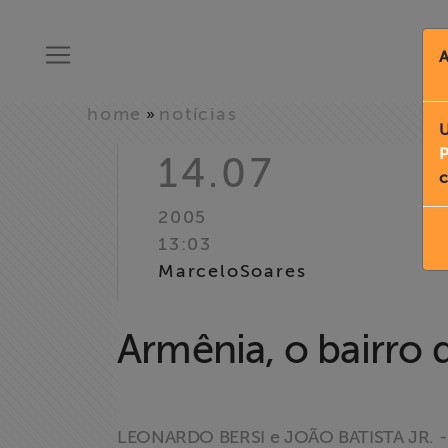
A
home
notícias
»
U
P
14.07
c
2005
13:03
MarceloSoares
Armênia, o bairro 
LEONARDO BERSI e JOÃO BATISTA JR.