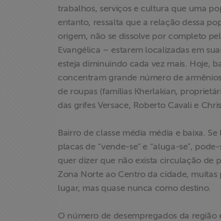
trabalhos, serviços e cultura que uma po
entanto, ressalta que a relação dessa 
Associe-se
origem, não se dissolve por completo pelo
Evangélica – estarem localizadas em sua
Doe para
esteja diminuindo cada vez mais. Hoje, b
ABRAJI
concentram grande número de armênios n
>> Conteúdo
de roupas (famílias Kherlakian, proprietá
exclusivo para
das grifes Versace, Roberto Cavali e Christ
associados
Bairro de classe média média e baixa. S
Assine a nossa
placas de “vende-se” e “aluga-se”, pode-
newsletter
quer dizer que não exista circulação de p
Zona Norte ao Centro da cidade, muitas
Fale Conosco
lugar, mas quase nunca como destino.
O número de desempregados da região é