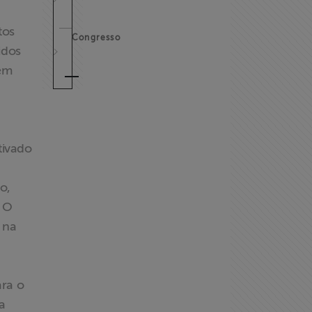
tos
Congresso
idos
 em
tivado
o,
. O
 na
ara o
a