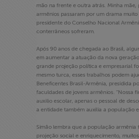
mão na frente e outra atrás. Minha mãe, p
armênios passaram por um drama muito di
Acesso à
Informação
presidente do Conselho Nacional Armênio
conterrâneos sofreram.
Liberdade de
Expressão
Após 90 anos de chegada ao Brasil, algu
em aumentar a atuação da nova geração
Projetos
grande projeção política e empresarial f
mesmo turca, esses trabalhos podem aju
Proteção Legal
Beneficentes Brasil-Armênia, presidida p
e Litigância
faculdades de jovens armênios. “Nossa f
auxilio escolar, apenas o pessoal de des
Documentários
a entidade também auxilia a população 
dos
Homenageados
Simão lembra que a população armênia 
projeção social e enriquecimento, muitos
Notícias