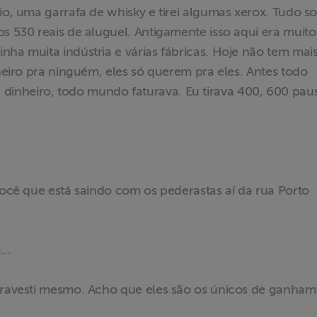
dio, uma garrafa de whisky e tirei algumas xerox. Tudo 
os 530 reais de aluguel. Antigamente isso aqui era muit
nha muita indústria e várias fábricas. Hoje não tem mai
nheiro pra ninguém, eles só querem pra eles. Antes todo
inheiro, todo mundo faturava. Eu tirava 400, 600 pau
 você que está saindo com os pederastas aí da rua Porto
..
 travesti mesmo. Acho que eles são os únicos de ganham