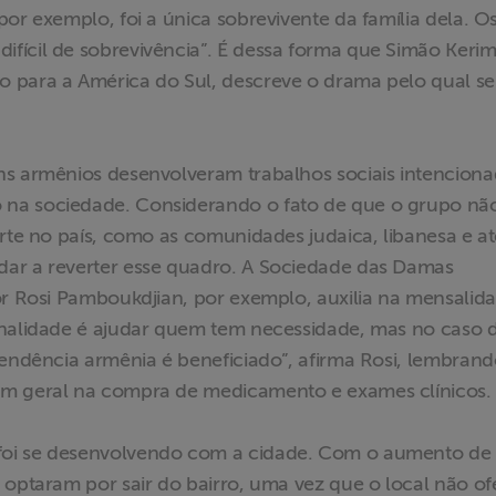
or exemplo, foi a única sobrevivente da família dela. O
fícil de sobrevivência”. É dessa forma que Simão Kerim
 para a América do Sul, descreve o drama pelo qual s
ns armênios desenvolveram trabalhos sociais intencion
 na sociedade. Considerando o fato de que o grupo nã
orte no país, como as comunidades judaica, libanesa e at
dar a reverter esse quadro. A Sociedade das Damas
or Rosi Pamboukdjian, por exemplo, auxilia na mensalid
inalidade é ajudar quem tem necessidade, mas no caso 
cendência armênia é beneficiado”, afirma Rosi, lembran
em geral na compra de medicamento e exames clínicos.
foi se desenvolvendo com a cidade. Com o aumento de
 optaram por sair do bairro, uma vez que o local não o