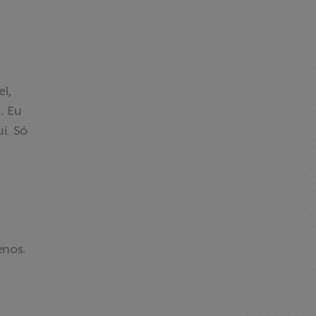
el,
. Eu
i. Só
enos.