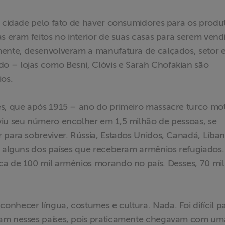
a cidade pelo fato de haver consumidores para os produ
as eram feitos no interior de suas casas para serem vend
mente, desenvolveram a manufatura de calçados, setor
 – lojas como Besni, Clóvis e Sarah Chofakian são
os.
es, que após 1915 – ano do primeiro massacre turco mo
viu seu número encolher em 1,5 milhão de pessoas, se
 para sobreviver. Rússia, Estados Unidos, Canadá, Líban
am alguns dos países que receberam armênios refugiados
ca de 100 mil armênios morando no país. Desses, 70 mil
nhecer língua, costumes e cultura. Nada. Foi difícil p
ram nesses países, pois praticamente chegavam com um