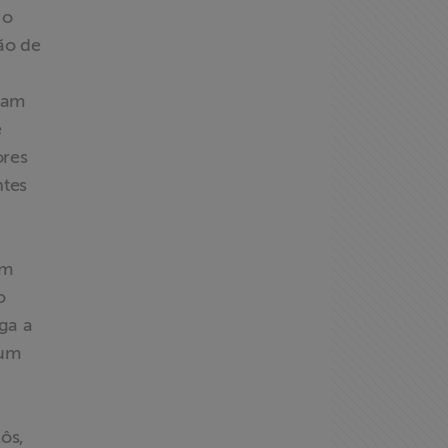
No
ão de
tam
e
ores
ntes
om
o
iga a
gum
ôs,