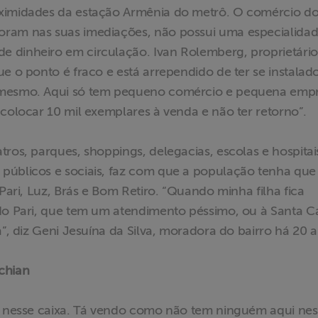
oximidades da estação Armênia do metrô. O comércio d
oram nas suas imediações, não possui uma especialidad
 dinheiro em circulação. Ivan Rolemberg, proprietário
e o ponto é fraco e está arrependido de ter se instalad
o mesmo. Aqui só tem pequeno comércio e pequena empr
 colocar 10 mil exemplares à venda e não ter retorno”.
tros, parques, shoppings, delegacias, escolas e hospitai
públicos e sociais, faz com que a população tenha que
 Pari, Luz, Brás e Bom Retiro. “Quando minha filha fica
 do Pari, que tem um atendimento péssimo, ou à Santa C
a”, diz Geni Jesuína da Silva, moradora do bairro há 20 
chian
ho nesse caixa. Tá vendo como não tem ninguém aqui ne