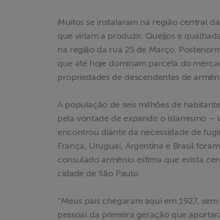
Muitos se instalaram na região central d
que viriam a produzir. Queijos e qualhad
na região da rua 25 de Março. Posterior
que até hoje dominam parcela do mercado
propriedades de descendentes de armêni
A população de seis milhões de habitant
pela vontade de expandir o islamismo – 
encontrou diante da necessidade de fugir
França, Uruguai, Argentina e Brasil for
consulado armênio estima que exista cer
Home
cidade de São Paulo.
Institucional
“Meus pais chegaram aqui em 1927, sem co
pessoal da primeira geração que aporta
Formação