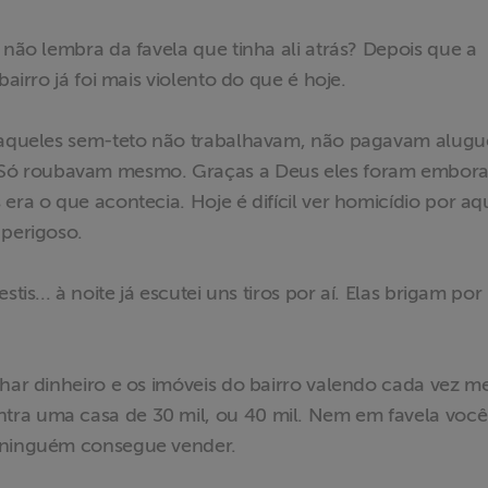
 não lembra da favela que tinha ali atrás? Depois que a
bairro já foi mais violento do que é hoje.
, aqueles sem-teto não trabalhavam, não pagavam alugu
Só roubavam mesmo. Graças a Deus eles foram embora
era o que acontecia. Hoje é difícil ver homicídio por aqu
 perigoso.
tis... à noite já escutei uns tiros por aí. Elas brigam por
nhar dinheiro e os imóveis do bairro valendo cada vez m
tra uma casa de 30 mil, ou 40 mil. Nem em favela você
s ninguém consegue vender.