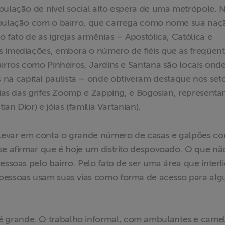
pulação de nível social alto espera de uma metrópole. 
população com o bairro, que carrega como nome sua naç
 fato de as igrejas armênias – Apostólica, Católica e
s imediações, embora o número de fiéis que as freqüen
airros como Pinheiros, Jardins e Santana são locais ond
a capital paulista – onde obtiveram destaque nos set
rias das grifes Zoomp e Zapping, e Bogosian, representa
ian Dior) e jóias (família Vartanian).
e levar em conta o grande número de casas e galpões c
se afirmar que é hoje um distrito despovoado. O que nã
essoas pelo bairro. Pelo fato de ser uma área que interl
 pessoas usam suas vias como forma de acesso para al
 grande. O trabalho informal, com ambulantes e camel