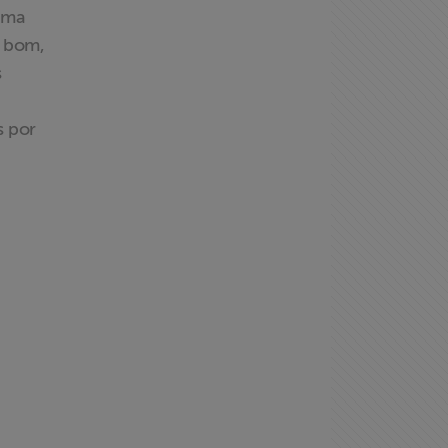
soma
o bom,
s
s por