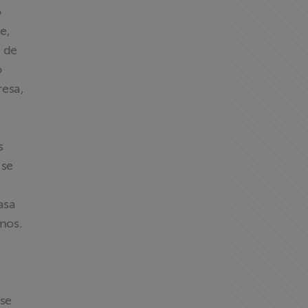
o
e,
 de
o
esa,
s
 se
asa
anos.
sse