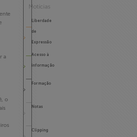
Notícias
ente
Liberdade
e
de
Expressão
Acesso à
r a
informação
Formação
ê, o
Notas
aís
iros
Clipping