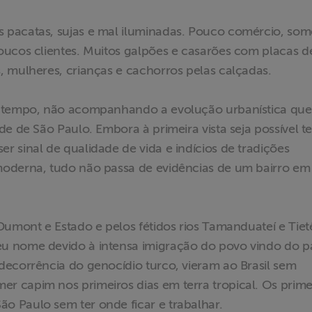
 pacatas, sujas e mal iluminadas. Pouco comércio, som
oucos clientes. Muitos galpões e casarões com placas d
, mulheres, crianças e cachorros pelas calçadas.
o tempo, não acompanhando a evolução urbanística que
e de São Paulo. Embora à primeira vista seja possível te
 sinal de qualidade de vida e indícios de tradições
moderna, tudo não passa de evidências de um bairro em
Dumont e Estado e pelos fétidos rios Tamanduateí e Tiet
u nome devido à intensa imigração do povo vindo do p
decorrência do genocídio turco, vieram ao Brasil sem
 capim nos primeiros dias em terra tropical. Os prime
 Paulo sem ter onde ficar e trabalhar.