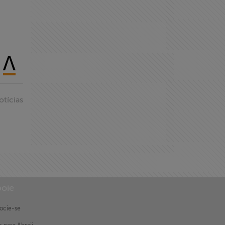
otícias
oie
ocie-se