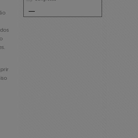
rão
 dos
do
es.
prir
iso
a