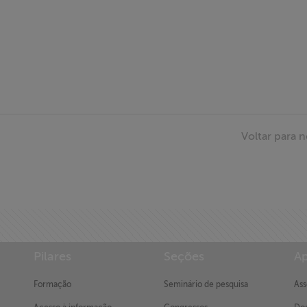
Voltar para n
Pilares
Seções
Ap
Formação
Seminário de pesquisa
Ass