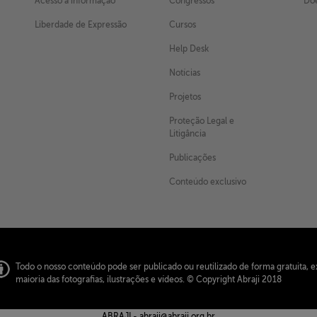
Acesso à informação
Congressos
Doe
Liberdade de Expressão
Cursos
Help Desk
Notícias
Projetos
Proteção Legal e
Litigância
Publicações
Conteúdo exclusivo
Todo o nosso conteúdo pode ser publicado ou reutilizado de forma gratuita, e
maioria das fotografias, ilustrações e vídeos.
© Copyright Abraji 2018
ABRAJI -
abraji@abraji.org.br