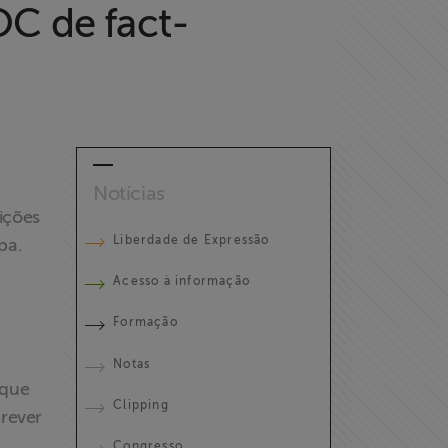
C de fact-
Notícias
rições
Liberdade de Expressão
pa.
Acesso à informação
Formação
Notas
 que
Clipping
rever
Congresso