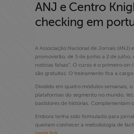
ANJ e Centro Knig
Home
checking em port
Institucional
Formação
A Associação Nacional de Jornais (ANJ) 
promoverão, de 5 de junho a 2 de julho
Acesso à
notícias falsas”. O curso é o primeiro on
Informação
são gratuitas. O treinamento fica a cargo 
Liberdade de
Dividido em quatro módulos semanais, o 
Expressão
plataformas do segmento no mundo, técni
bastidores de histórias. Complementam 
Projetos
Embora tenha sido formulado para jornali
Proteção Legal
queiram conhecer a metodologia de fact-
e Litigância
neste link
.