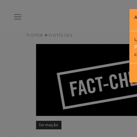
A
home
notícias
»
U
P
c
formação