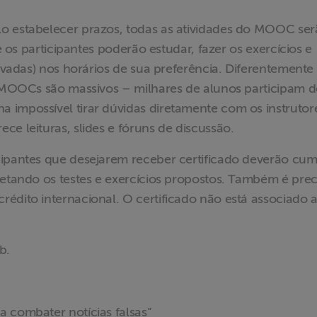
o estabelecer prazos, todas as atividades do MOOC se
ue os participantes poderão estudar, fazer os exercícios e
ravadas) nos horários de sua preferência. Diferentemente
os MOOCs são massivos – milhares de alunos participam 
 impossível tirar dúvidas diretamente com os instrutor
ce leituras, slides e fóruns de discussão.
cipantes que desejarem receber certificado deverão cum
letando os testes e exercícios propostos. Também é prec
édito internacional. O certificado não está associado 
b.
 combater notícias falsas”