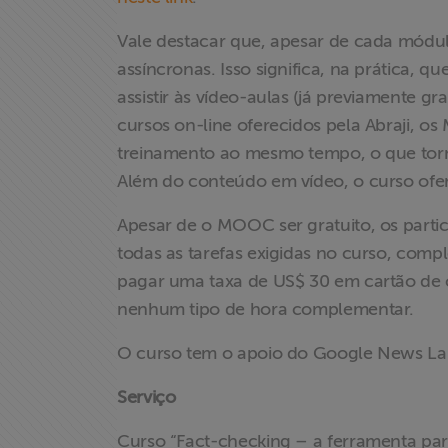
Vale destacar que, apesar de cada módul
Documentários
assíncronas. Isso significa, na prática, q
dos
Homenageados
assistir às vídeo-aulas (já previamente g
cursos on-line oferecidos pela Abraji, 
Notícias
treinamento ao mesmo tempo, o que torna
Além do conteúdo em vídeo, o curso ofere
Associe-se
Apesar de o MOOC ser gratuito, os parti
todas as tarefas exigidas no curso, comp
Doe para
pagar uma taxa de US$ 30 em cartão de cr
ABRAJI
nenhum tipo de hora complementar.
>> Conteúdo
O curso tem o apoio do Google News La
exclusivo para
associados
Serviço
Assine a nossa
Curso “Fact-checking – a ferramenta para