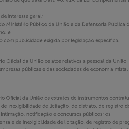
nião de que trata o art. 40, § 1º, da Lei Complementar 
de interesse geral;
do Ministério Público da União e da Defensoria Pública 
no; e
o com publicidade exigida por legislação específica.
io Oficial da União os atos relativos a pessoal da União,
 empresas públicas e das sociedades de economia mista,
io Oficial da União os extratos de instrumentos contratu
 inexigibilidade de licitação, de distrato, de registro d
, intimação, notificação e concursos públicos; os
nsa e de inexigibilidade de licitação, de registro de pre