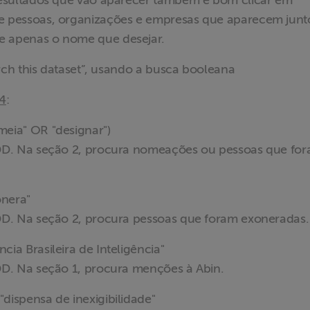
 resultados que vão aparecer também é bom clicar em
de pessoas, organizações e empresas que aparecem junt
e apenas o nome que desejar.
h this dataset”, usando a busca booleana
24
:
ia" OR "designar")
D. Na seção 2, procura nomeações ou pessoas que fo
nera"
. Na seção 2, procura pessoas que foram exoneradas.
 Brasileira de Inteligência"
. Na seção 1, procura menções à Abin.
spensa de inexigibilidade"