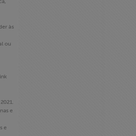
ca,
der às
al ou
ink
 2021.
inas e
s e