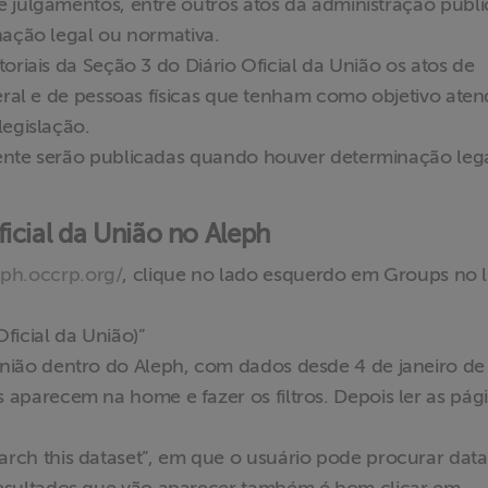
 julgamentos, entre outros atos da administração públi
nação legal ou normativa.
oriais da Seção 3 do Diário Oficial da União os atos de
geral e de pessoas físicas que tenham como objetivo aten
legislação.
mente serão publicadas quando houver determinação leg
icial da União no Aleph
eph.occrp.org/
, clique no lado esquerdo em Groups no l
ficial da União)”
União dentro do Aleph, com dados desde 4 de janeiro de
 aparecem na home e fazer os filtros. Depois ler as pág
arch this dataset”, em que o usuário pode procurar data