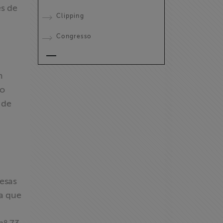
es de
Clipping
Congresso
m
do
 de
resas
na que