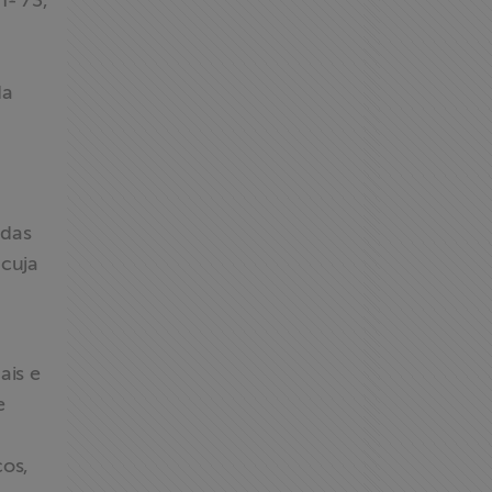
nº 73,
da
 das
 cuja
ais e
e
ços,