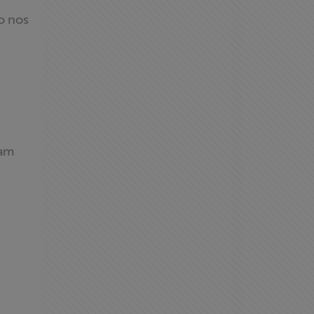
o nos
ram