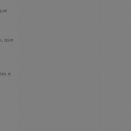
que
s, que
ões e