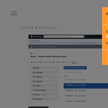
A
home
notícias
»
U
P
c