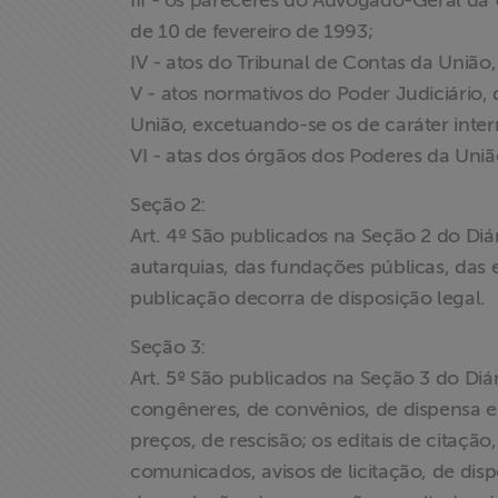
III - os pareceres do Advogado-Geral da U
de 10 de fevereiro de 1993;
Acesso à
IV - atos do Tribunal de Contas da União, 
Informação
V - atos normativos do Poder Judiciário, 
União, excetuando-se os de caráter inter
Liberdade de
VI - atas dos órgãos dos Poderes da Uniã
Expressão
Seção 2:
Projetos
Art. 4º São publicados na Seção 2 do Diár
autarquias, das fundações públicas, das
Proteção Legal
publicação decorra de disposição legal.
e Litigância
Seção 3:
Art. 5º São publicados na Seção 3 do Diár
Documentários
dos
congêneres, de convênios, de dispensa e de
Homenageados
preços, de rescisão; os editais de citação
comunicados, avisos de licitação, de dispe
Notícias