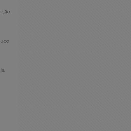
tição
ouco
is.