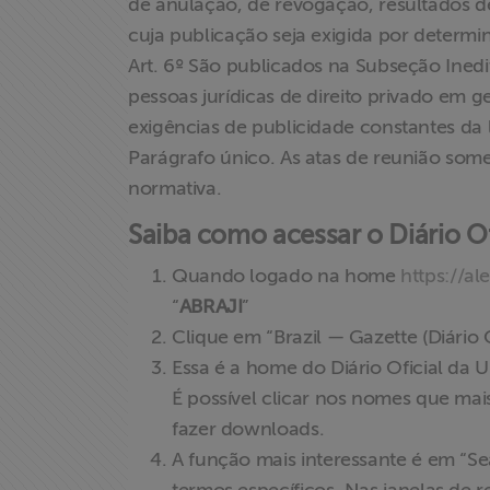
de anulação, de revogação, resultados de
cuja publicação seja exigida por determi
Associe-se
Art. 6º São publicados na Subseção Inedit
pessoas jurídicas de direito privado em 
Doe para
exigências de publicidade constantes da 
ABRAJI
Parágrafo único. As atas de reunião so
normativa.
>> Conteúdo
exclusivo para
Saiba como acessar o Diário Of
associados
Quando logado na home
https://al
“
ABRAJI
”
Assine a nossa
Clique em “Brazil — Gazette (Diário O
newsletter
Essa é a home do Diário Oficial da 
É possível clicar nos nomes que mais
Fale Conosco
fazer downloads.
A função mais interessante é em “Se