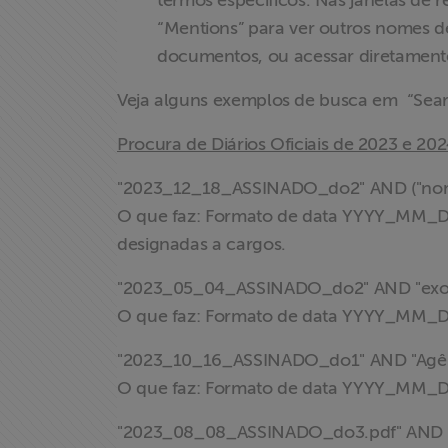
termos específicos. Nas janelas de
“Mentions” para ver outros nomes 
documentos, ou acessar diretament
Veja alguns exemplos de busca em “Searc
Procura de Diários Oficiais de 2023 e 20
"2023_12_18_ASSINADO_do2" AND ("nome
O que faz: Formato de data YYYY_MM_D
designadas a cargos.
"2023_05_04_ASSINADO_do2" AND "exo
O que faz: Formato de data YYYY_MM_DD
"2023_10_16_ASSINADO_do1" AND "Agência
O que faz: Formato de data YYYY_MM_DD
"2023_08_08_ASSINADO_do3.pdf" AND "di