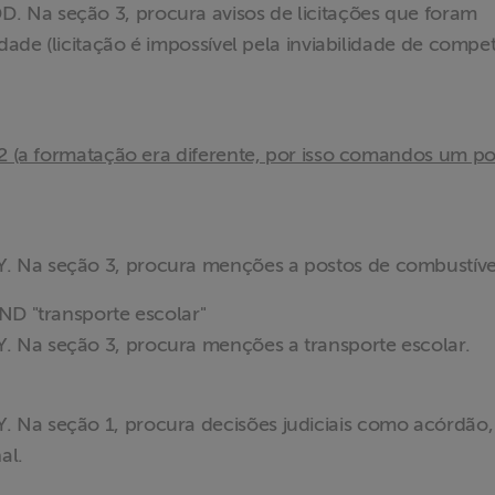
 Na seção 3, procura avisos de licitações que foram
idade (licitação é impossível pela inviabilidade de compe
22 (a formatação era diferente, por isso comandos um p
 Na seção 3, procura menções a postos de combustíve
ND "transporte escolar"
 Na seção 3, procura menções a transporte escolar.
 Na seção 1, procura decisões judiciais como acórdão,
al.