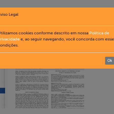
viso Legal
tilizamos cookies conforme descrito em nossa
Política de
rivacidade
e, ao seguir navegando, você concorda com essa
ondições.
Ok