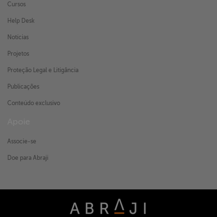
Cursos
Help Desk
Notícias
Projetos
Proteção Legal e Litigância
Publicações
Conteúdo exclusivo
Apoie
Associe-se
Doe para Abraji