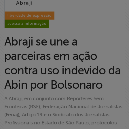
Abraji
Liberdade de
Expressão
liberdade de expressão
acesso à informação
Projetos
Abraji se une a
Proteção Legal
e Litigância
parceiras em ação
Documentários
contra uso indevido da
dos
Homenageados
Abin por Bolsonaro
Notícias
A Abraji, em conjunto com Repórteres Sem
Fronteiras (RSF), Federação Nacional de Jornalistas
Associe-se
(Fenaj), Artigo 19 e o Sindicato dos Jornalistas
Profissionais no Estado de São Paulo, protocolou
Doe para