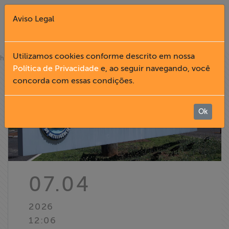
Aviso Legal
Fechar X
Utilizamos cookies conforme descrito em nossa
»
home
notícias
Política de Privacidade
e, ao seguir navegando, você
concorda com essas condições.
English
Home
Ok
Institucional
Formação
07.04
Acesso à
2026
Informação
12:06