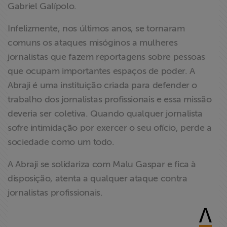
Gabriel Galípolo.
ABRAJI
Infelizmente, nos últimos anos, se tornaram
>> Conteúdo
comuns os ataques misóginos a mulheres
exclusivo para
jornalistas que fazem reportagens sobre pessoas
associados
que ocupam importantes espaços de poder. A
Abraji é uma instituição criada para defender o
Assine a nossa
trabalho dos jornalistas profissionais e essa missão
newsletter
deveria ser coletiva. Quando qualquer jornalista
sofre intimidação por exercer o seu ofício, perde a
Fale Conosco
sociedade como um todo.
A Abraji se solidariza com Malu Gaspar e fica à
disposição, atenta a qualquer ataque contra
jornalistas profissionais.