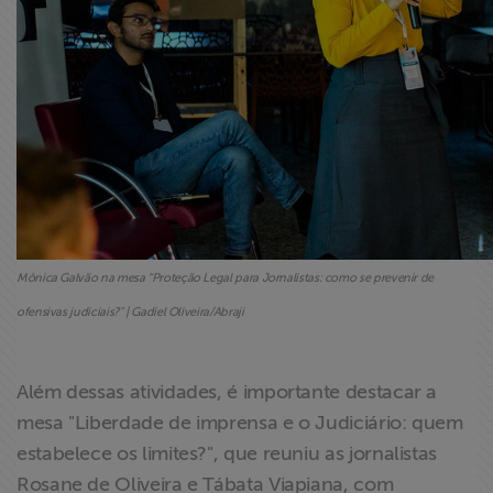
Mônica Galvão na mesa “Proteção Legal para Jornalistas: como se prevenir de
ofensivas judiciais?" | Gadiel Oliveira/Abraji
Além dessas atividades, é importante destacar a
mesa "Liberdade de imprensa e o Judiciário: quem
estabelece os limites?", que reuniu as jornalistas
Rosane de Oliveira e Tábata Viapiana, com