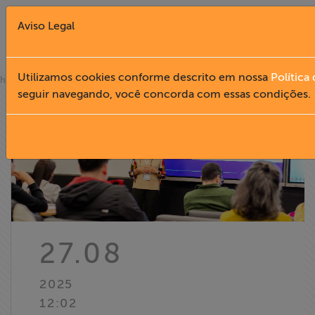
Aviso Legal
Fechar X
Utilizamos cookies conforme descrito em nossa
Política
»
home
notícias
seguir navegando, você concorda com essas condições.
English
Home
Institucional
Formação
27.08
Acesso à
2025
Informação
12:02