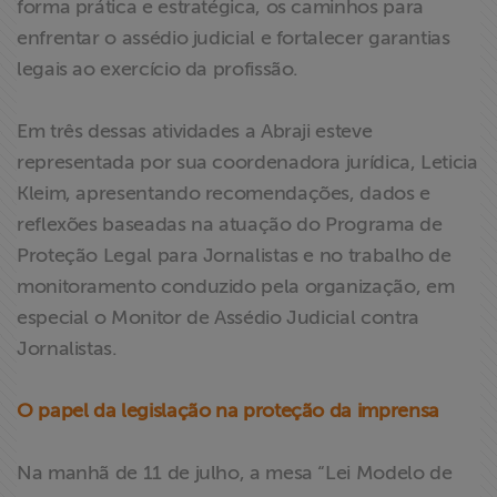
forma prática e estratégica, os caminhos para
ABRAJI
enfrentar o assédio judicial e fortalecer garantias
legais ao exercício da profissão.
>> Conteúdo
exclusivo para
Em três dessas atividades a Abraji esteve
associados
representada por sua coordenadora jurídica, Leticia
Kleim, apresentando recomendações, dados e
Assine a nossa
newsletter
reflexões baseadas na atuação do Programa de
Proteção Legal para Jornalistas e no trabalho de
Fale Conosco
monitoramento conduzido pela organização, em
especial o Monitor de Assédio Judicial contra
Jornalistas.
O papel da legislação na proteção da imprensa
Na manhã de 11 de julho, a mesa “Lei Modelo de