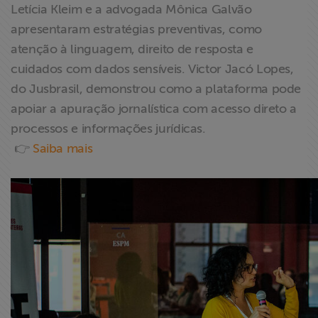
Letícia Kleim e a advogada Mônica Galvão
apresentaram estratégias preventivas, como
atenção à linguagem, direito de resposta e
cuidados com dados sensíveis. Victor Jacó Lopes,
do Jusbrasil, demonstrou como a plataforma pode
apoiar a apuração jornalística com acesso direto a
processos e informações jurídicas.
👉
Saiba mais