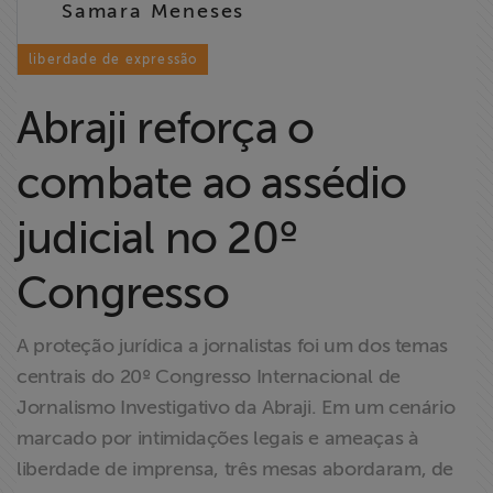
Samara Meneses
Liberdade de
Expressão
liberdade de expressão
Projetos
Abraji reforça o
Proteção Legal
combate ao assédio
e Litigância
judicial no 20º
Documentários
dos
Congresso
Homenageados
A proteção jurídica a jornalistas foi um dos temas
Notícias
centrais do 20º Congresso Internacional de
Jornalismo Investigativo da Abraji. Em um cenário
Associe-se
marcado por intimidações legais e ameaças à
liberdade de imprensa, três mesas abordaram, de
Doe para