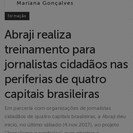
Mariana Gonçalves
Liberdade de
Expressão
formação
Projetos
Abraji realiza
Proteção Legal
treinamento para
e Litigância
jornalistas cidadãos nas
Documentários
dos
periferias de quatro
Homenageados
capitais brasileiras
Notícias
Em parceria com organizações de jornalistas
Associe-se
cidadãos de quatro capitais brasileiras, a Abraji deu
início, no último sábado (4.nov.2017), ao projeto
Doe para