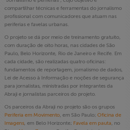
“Jornalismo e periferias”, cujo objetivo é
ABRAJI
compartilhar técnicas e ferramentas do jornalismo
profissional com comunicadores que atuam nas
>> Conteúdo
periferias e favelas urbanas.
exclusivo para
associados
O projeto se dá por meio de treinamento gratuito,
com duração de oito horas, nas cidades de São
Assine a nossa
Paulo, Belo Horizonte, Rio de Janeiro e Recife. Em
newsletter
cada cidade, são realizadas quatro oficinas:
fundamentos de reportagem, jornalismo de dados,
Fale Conosco
Lei de Acesso à Informação e noções de segurança
para jornalistas, ministradas por integrantes da
Abraji e jornalistas parceiros do projeto.
Os parceiros da Abraji no projeto são os grupos
Periferia em Movimento
, em São Paulo;
Oficina de
Imagens
, em Belo Horizonte;
Favela em pauta
, no