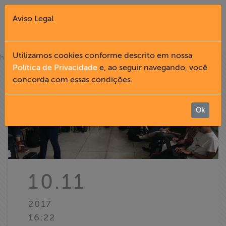
Aviso Legal
Fechar X
Utilizamos cookies conforme descrito em nossa
»
home
notícias
Política de Privacidade
e, ao seguir navegando, você
concorda com essas condições.
English
Home
Ok
Institucional
Formação
10.11
Acesso à
2017
Informação
16:22