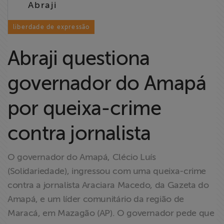
Abraji
Liberdade de
Expressão
liberdade de expressão
Projetos
Abraji questiona
Proteção Legal
governador do Amapá
e Litigância
por queixa-crime
Documentários
dos
contra jornalista
Homenageados
O governador do Amapá, Clécio Luís
Notícias
(Solidariedade), ingressou com uma queixa-crime
contra a jornalista Araciara Macedo, da Gazeta do
Associe-se
Amapá, e um líder comunitário da região de
Maracá, em Mazagão (AP). O governador pede que
Doe para