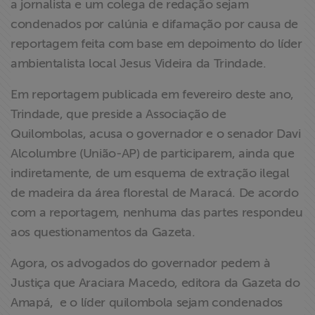
a jornalista e um colega de redação sejam
ABRAJI
condenados por calúnia e difamação por causa de
reportagem feita com base em depoimento do líder
>> Conteúdo
ambientalista local Jesus Videira da Trindade.
exclusivo para
associados
Em reportagem publicada em fevereiro deste ano,
Trindade, que preside a Associação de
Assine a nossa
Quilombolas, acusa o governador e o senador Davi
newsletter
Alcolumbre (União-AP) de participarem, ainda que
indiretamente, de um esquema de extração ilegal
Fale Conosco
de madeira da área florestal de Maracá. De acordo
com a reportagem, nenhuma das partes respondeu
aos questionamentos da Gazeta.
Agora, os advogados do governador pedem à
Justiça que Araciara Macedo, editora da Gazeta do
Amapá, e o líder quilombola sejam condenados