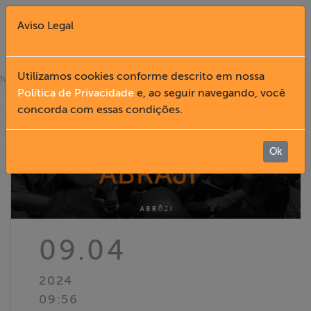
Aviso Legal
Fechar X
Utilizamos cookies conforme descrito em nossa
»
home
notícias
Política de Privacidade
e, ao seguir navegando, você
concorda com essas condições.
English
Home
Ok
Institucional
Formação
09.04
Acesso à
2024
Informação
09:56