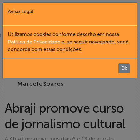
Aviso Legal
Fechar X
Utilizamos cookies conforme descrito em nossa
»
home
notícias
Política de Privacidade
e, ao seguir navegando, você
15.07
concorda com essas condições.
English
2005
Home
Ok
12:02
MarceloSoares
Institucional
Formação
Abraji promove curso
de jornalismo cultural
Acesso à
Informação
A Abraji promove, nos dias 6 e 13 de agosto