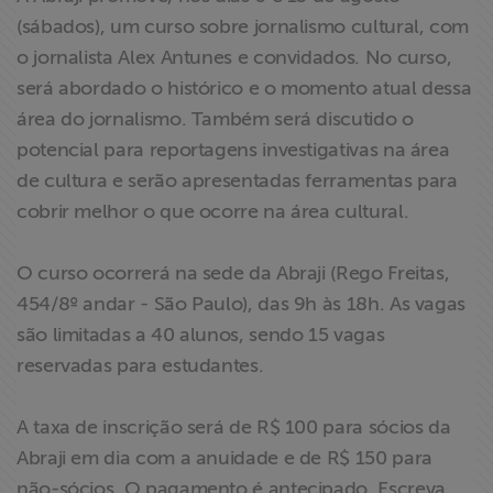
Liberdade de
(sábados), um curso sobre jornalismo cultural, com
Expressão
o jornalista Alex Antunes e convidados. No curso,
será abordado o histórico e o momento atual dessa
Projetos
área do jornalismo. Também será discutido o
potencial para reportagens investigativas na área
Proteção Legal
de cultura e serão apresentadas ferramentas para
e Litigância
cobrir melhor o que ocorre na área cultural.
Documentários
O curso ocorrerá na sede da Abraji (Rego Freitas,
dos
454/8º andar - São Paulo), das 9h às 18h. As vagas
Homenageados
são limitadas a 40 alunos, sendo 15 vagas
reservadas para estudantes.
Notícias
Associe-se
A taxa de inscrição será de R$ 100 para sócios da
Abraji em dia com a anuidade e de R$ 150 para
Doe para
não-sócios. O pagamento é antecipado. Escreva