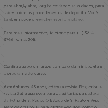
ABRAJI
para
abraji@abraji.org.br
enviando seus dados, para
saber sobre os procedimentos de depósito. Você
>> Conteúdo
também pode
preencher este formulário
.
exclusivo para
associados
Para mais informações, telefone para (11) 3214-
3766, ramal 205.
Assine a nossa
newsletter
Fale Conosco
Confira abaixo um breve currículo do ministrante e
o programa do curso:
Alex Antunes
, 45 anos, editou a revista Bizz, criou a
revista Set e escreveu para as editorias de cultura
da Folha de S. Paulo, O Estado de S. Paulo e Veja,
além de colaborar para outros veículos, como o