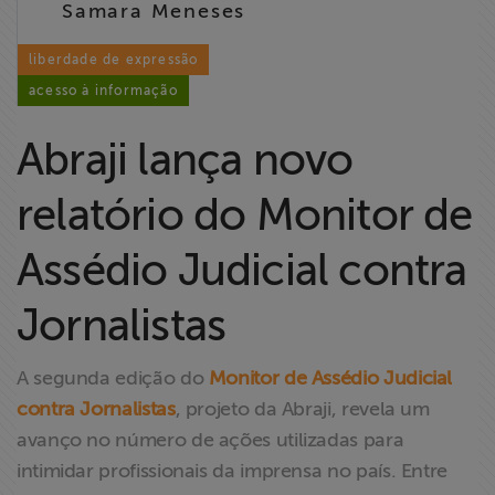
Samara Meneses
Liberdade de
Expressão
liberdade de expressão
acesso à informação
Projetos
Abraji lança novo
Proteção Legal
e Litigância
relatório do Monitor de
Documentários
Assédio Judicial contra
dos
Homenageados
Jornalistas
Notícias
A segunda edição do
Monitor de Assédio Judicial
contra Jornalistas
, projeto da Abraji, revela um
Associe-se
avanço no número de ações utilizadas para
intimidar profissionais da imprensa no país. Entre
Doe para