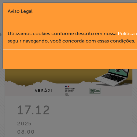
Aviso Legal
Fechar X
Utilizamos cookies conforme descrito em nossa
Política
»
home
notícias
seguir navegando, você concorda com essas condições.
English
Home
Institucional
Formação
17.12
Acesso à
2025
Informação
08:00