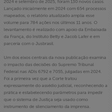
2024 e setembro de 2025, foram 130 novos casos.
ABRAJI
Lançado inicialmente em 2024 com 654 processos
mapeados, o relatório atualizado amplia esse
>> Conteúdo
volume para 784 ações nos últimos 11 anos. O
exclusivo para
levantamento é realizado com apoio da Embaixada
associados
da França, do Instituto Betty e Jacob Lafer e em
parceria com o Jusbrasil.
Assine a nossa
newsletter
Um dos eixos centrais da nova publicação examina
Fale Conosco
o impacto das decisões do Supremo Tribunal
Federal nas ADIs 6792 e 7055, julgadas em 2024.
Foi a primeira vez que a Corte tratou
expressamente do assédio judicial, reconhecendo a
prática e estabelecendo parâmetros para impedir
que o sistema de Justiça seja usado como
instrumento de silenciamento da imprensa.