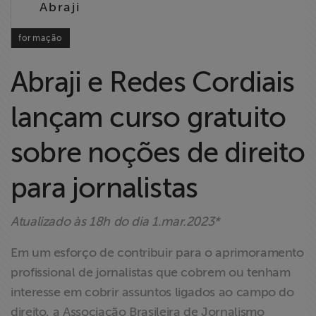
Abraji
Liberdade de
Expressão
formação
Projetos
Abraji e Redes Cordiais
Proteção Legal
lançam curso gratuito
e Litigância
sobre noções de direito
Documentários
dos
para jornalistas
Homenageados
Atualizado às 18h do dia 1.mar.2023*
Notícias
Em um esforço de contribuir para o aprimoramento
profissional de jornalistas que cobrem ou tenham
Associe-se
interesse em cobrir assuntos ligados ao campo do
direito, a Associação Brasileira de Jornalismo
Doe para