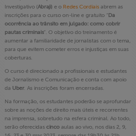
ABRAJI
Investigativo (
Abraji
) e o
Redes Cordiais
abrem as
inscrições para o curso on-line e gratuito “
Da
>> Conteúdo
ocorrência ao trânsito em julgado: como cobrir
exclusivo para
pautas criminais
”. O objetivo do treinamento é
associados
aumentar a familiaridade de jornalistas com o tema,
para que evitem cometer erros e injustiças em suas
Assine a nossa
coberturas.
newsletter
O curso é direcionado a profissionais e estudantes
Fale Conosco
de Jornalismo e Comunicação e conta com apoio
da
Uber
. As inscrições foram encerradas.
Na formação, os estudantes poderão se aprofundar
sobre as noções de direito mais úteis e recorrentes
na imprensa, sobretudo na esfera criminal. Ao todo,
serão oferecidas
cinco
aulas ao vivo, nos dias 2, 9,
16, 23 e 30.mar.2023, sempre das 19h30 às 21h