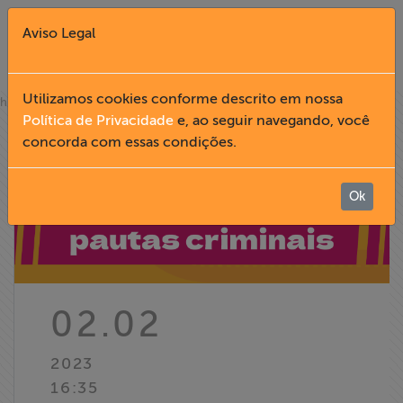
Aviso Legal
Fechar X
Utilizamos cookies conforme descrito em nossa
»
home
notícias
Política de Privacidade
e, ao seguir navegando, você
concorda com essas condições.
English
Home
Ok
Institucional
Formação
02.02
Acesso à
2023
Informação
16:35