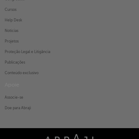
Cursos
Help Desk
Notícias
Projetos
Proteção Legal e Litigância
Publicações
Conteúdo exclusivo
Apoie
Associe-se
Doe para Abraji