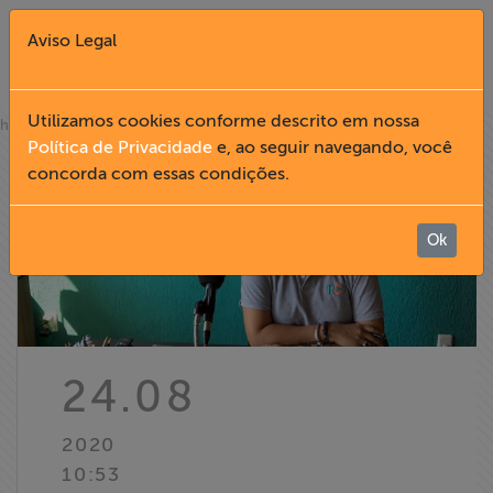
Aviso Legal
Fechar X
Utilizamos cookies conforme descrito em nossa
»
home
notícias
Política de Privacidade
e, ao seguir navegando, você
concorda com essas condições.
English
Home
Ok
Institucional
Formação
24.08
Acesso à
2020
Informação
10:53