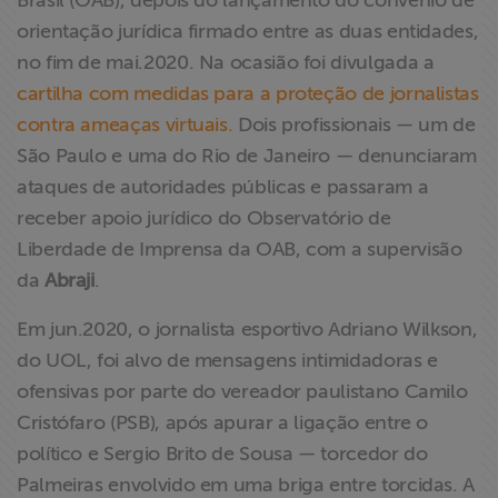
Brasil (OAB), depois do lançamento do convênio de
ABRAJI
orientação jurídica firmado entre as duas entidades,
no fim de mai.2020. Na ocasião foi divulgada a
>> Conteúdo
cartilha com medidas para a proteção de jornalistas
exclusivo para
contra ameaças virtuais.
Dois profissionais — um de
associados
São Paulo e uma do Rio de Janeiro — denunciaram
ataques de autoridades públicas e passaram a
Assine a nossa
receber apoio jurídico do Observatório de
newsletter
Liberdade de Imprensa da OAB, com a supervisão
da
Abraji
.
Fale Conosco
Em jun.2020, o jornalista esportivo Adriano Wilkson,
do UOL, foi alvo de mensagens intimidadoras e
ofensivas por parte do vereador paulistano Camilo
Cristófaro (PSB), após apurar a ligação entre o
político e Sergio Brito de Sousa — torcedor do
Palmeiras envolvido em uma briga entre torcidas. A