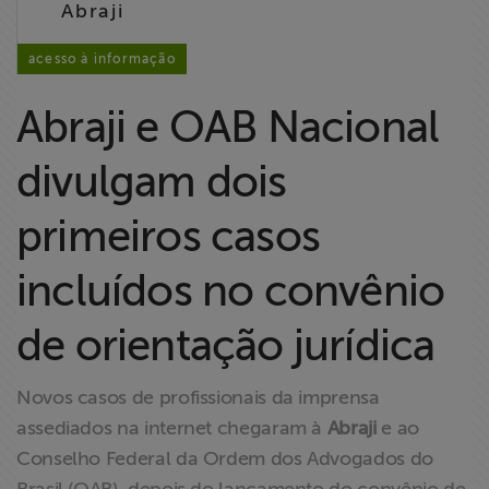
Abraji
Liberdade de
Expressão
acesso à informação
Projetos
Abraji e OAB Nacional
Proteção Legal
divulgam dois
e Litigância
primeiros casos
Documentários
dos
incluídos no convênio
Homenageados
de orientação jurídica
Notícias
Novos casos de profissionais da imprensa
Associe-se
assediados na internet chegaram à
Abraji
e ao
Conselho Federal da Ordem dos Advogados do
Doe para