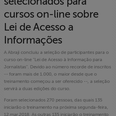
selecionados para
Liberdade de
Expressão
cursos on-line sobre
Lei de Acesso a
Projetos
Informações
Proteção Legal
e Litigância
A Abraji concluiu a seleção de participantes para o
Documentários
curso on-line "Lei de Acesso à Informação para
dos
Jornalistas". Devido ao número recorde de inscritos
Homenageados
-- foram mais de 1.000, o maior desde que o
treinamento começou a ser oferecido --, a seleção
Notícias
servirá a duas edições do curso.
Foram selecionados 270 pessoas, das quais 135
Associe-se
iniciarão o treinamento na próxima segunda-feira,
12.mar.2018. As outras 135 iniciarão o treinamento
Doe para