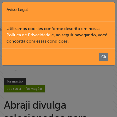
Aviso Legal
Fechar X
Utilizamos cookies conforme descrito em nossa
»
home
notícias
Política de Privacidade
e, ao seguir navegando, você
07.03
concorda com essas condições.
English
2018
Home
Ok
14:24
-
Institucional
formação
Formação
acesso à informação
Acesso à
Abraji divulga
Informação