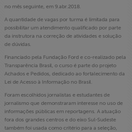
ABRAJI
no mês seguinte, em 9.abr.2018.
A quantidade de vagas por turma é limitada para
>> Conteúdo
possibilitar um atendimento qualificado por parte
exclusivo para
associados
da instrutora na correção de atividades e solução
de dúvidas.
Assine a nossa
Financiado pela Fundação Ford e co-realizado pela
newsletter
Transparência Brasil, o curso é parte do projeto
Achados e Pedidos, dedicado ao fortalecimento da
Fale Conosco
Lei de Acesso à Informação no Brasil.
Foram escolhidos jornalistas e estudantes de
jornalismo que demonstraram interesse no uso de
informações públicas em reportagens. A atuação
fora dos grandes centros e do eixo Sul-Sudeste
também foi usada como critério para a seleção,