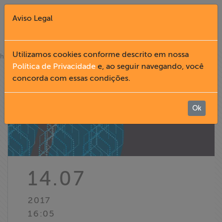
Aviso Legal
Fechar X
Utilizamos cookies conforme descrito em nossa
»
home
notícias
Política de Privacidade
e, ao seguir navegando, você
concorda com essas condições.
English
Home
Ok
Institucional
Formação
14.07
Acesso à
2017
Informação
16:05