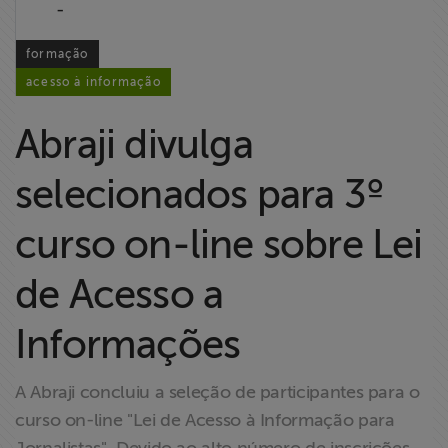
-
Liberdade de
Expressão
formação
acesso à informação
Projetos
Abraji divulga
Proteção Legal
e Litigância
selecionados para 3º
Documentários
curso on-line sobre Lei
dos
Homenageados
de Acesso a
Informações
Notícias
Associe-se
A Abraji concluiu a seleção de participantes para o
curso on-line "Lei de Acesso à Informação para
Doe para