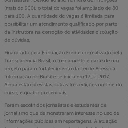
Jornalistas". Devido ao alto número de inscrições
ABRAJI
(mais de 900), o total de vagas foi ampliado de 80
para 100. A quantidade de vagas é limitada para
>> Conteúdo
possibilitar um atendimento qualificado por parte
exclusivo para
da instrutora na correção de atividades e solução
associados
de dúvidas.
Assine a nossa
Financiado pela Fundação Ford e co-realizado pela
newsletter
Transparência Brasil, o treinamento é parte de um
projeto para o fortalecimento da Lei de Acesso à
Fale Conosco
Informação no Brasil e se inicia em 17.jul.2017.
Ainda estão previstas outras três edições on-line do
curso, e quatro presenciais.
Foram escolhidos jornalistas e estudantes de
jornalismo que demonstraram interesse no uso de
informações públicas em reportagens. A atuação