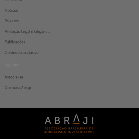
Help Desk
Notícias
Projetos
Proteção Legal e Litigância
Publicações
Conteúdo exclusivo
Apoie
Associe-se
Doe para Abraji