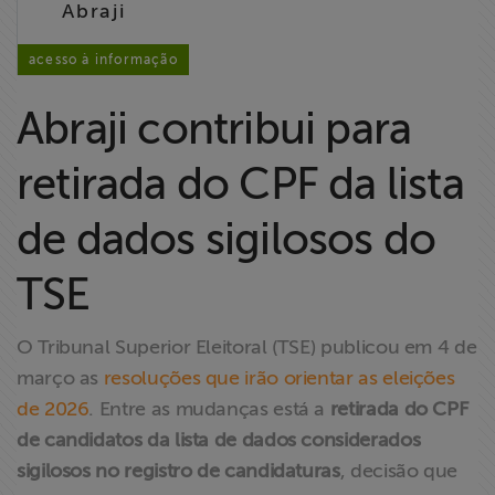
Abraji
Liberdade de
Expressão
acesso à informação
Projetos
Abraji contribui para
Proteção Legal
retirada do CPF da lista
e Litigância
de dados sigilosos do
Documentários
dos
TSE
Homenageados
O Tribunal Superior Eleitoral (TSE) publicou em 4 de
Notícias
março as
resoluções que irão orientar as eleições
de 2026
. Entre as mudanças está a
retirada do CPF
Associe-se
de candidatos da lista de dados considerados
sigilosos no registro de candidaturas
, decisão que
Doe para