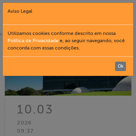
Aviso Legal
Fechar X
Utilizamos cookies conforme descrito em nossa
»
home
notícias
Política de Privacidade
e, ao seguir navegando, você
concorda com essas condições.
English
Home
Ok
Institucional
Formação
10.03
Acesso à
2026
Informação
09:37