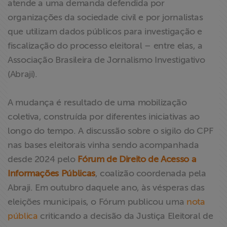
atende a uma demanda defendida por
ABRAJI
organizações da sociedade civil e por jornalistas
que utilizam dados públicos para investigação e
>> Conteúdo
fiscalização do processo eleitoral – entre elas, a
exclusivo para
Associação Brasileira de Jornalismo Investigativo
associados
(Abraji).
Assine a nossa
newsletter
A mudança é resultado de uma mobilização
coletiva, construída por diferentes iniciativas ao
Fale Conosco
longo do tempo. A discussão sobre o sigilo do CPF
nas bases eleitorais vinha sendo acompanhada
desde 2024 pelo
Fórum de Direito de Acesso a
Informações Públicas
, coalizão coordenada pela
Abraji. Em outubro daquele ano, às vésperas das
eleições municipais, o Fórum publicou uma
nota
pública
criticando a decisão da Justiça Eleitoral de