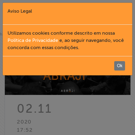
Aviso Legal
Fechar X
Utilizamos cookies conforme descrito em nossa
»
home
notícias
Política de Privacidade
e, ao seguir navegando, você
concorda com essas condições.
English
Home
Ok
Institucional
Formação
02.11
Acesso à
2020
Informação
17:52