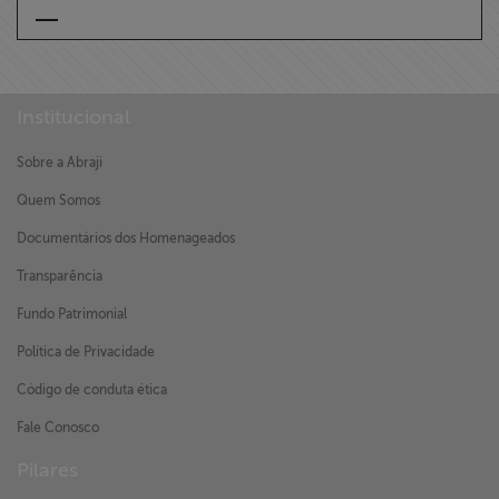
Institucional
Sobre a Abraji
Quem Somos
Documentários dos Homenageados
Transparência
Fundo Patrimonial
Política de Privacidade
Código de conduta ética
Fale Conosco
Pilares