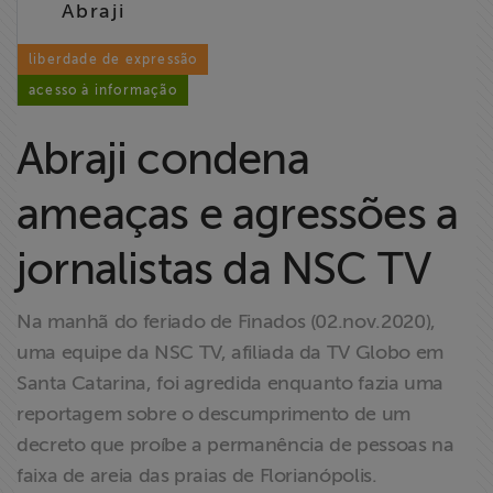
Abraji
Liberdade de
Expressão
liberdade de expressão
acesso à informação
Projetos
Abraji condena
Proteção Legal
e Litigância
ameaças e agressões a
Documentários
jornalistas da NSC TV
dos
Homenageados
Na manhã do feriado de Finados (02.nov.2020),
uma equipe da NSC TV, afiliada da TV Globo em
Notícias
Santa Catarina, foi agredida enquanto fazia uma
reportagem sobre o descumprimento de um
Associe-se
decreto que proíbe a permanência de pessoas na
faixa de areia das praias de Florianópolis.
Doe para