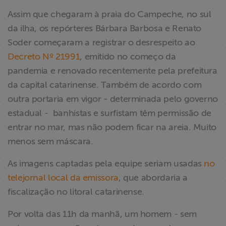
ABRAJI
Assim que chegaram à praia do Campeche, no sul
da ilha, os repórteres Bárbara Barbosa e Renato
>> Conteúdo
Soder começaram a registrar o desrespeito ao
exclusivo para
Decreto Nº 21991
, emitido no começo da
associados
pandemia e renovado recentemente pela prefeitura
da capital catarinense. Também de acordo com
Assine a nossa
outra portaria em vigor - determinada pelo governo
newsletter
estadual - banhistas e surfistam têm permissão de
entrar no mar, mas não podem ficar na areia. Muito
Fale Conosco
menos sem máscara.
As imagens captadas pela equipe seriam usadas
no
telejornal local da emissora
, que abordaria a
fiscalização no litoral catarinense.
Por volta das 11h da manhã, um homem - sem