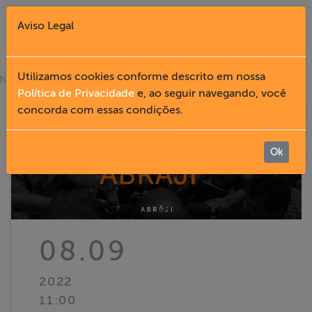
Aviso Legal
Fechar X
Utilizamos cookies conforme descrito em nossa
»
home
notícias
Política de Privacidade
e, ao seguir navegando, você
concorda com essas condições.
English
Home
Ok
Institucional
Formação
08.09
Acesso à
2022
Informação
11:00