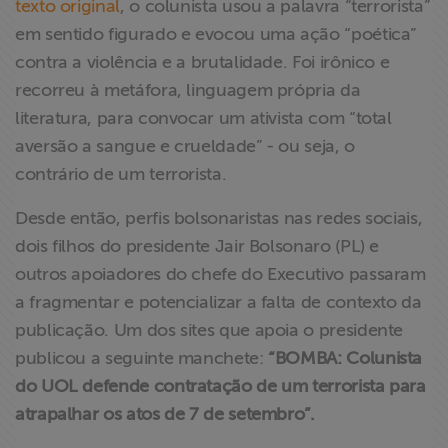
texto original
, o colunista usou a palavra “terrorista”
ABRAJI
em sentido figurado e evocou uma ação “poética”
contra a violência e a brutalidade. Foi irônico e
>> Conteúdo
recorreu à metáfora, linguagem própria da
exclusivo para
literatura, para convocar um ativista com “total
associados
aversão a sangue e crueldade” - ou seja, o
contrário de um terrorista.
Assine a nossa
newsletter
Desde então, perfis bolsonaristas nas redes sociais,
dois filhos do presidente Jair Bolsonaro (PL) e
Fale Conosco
outros apoiadores do chefe do Executivo passaram
a fragmentar e potencializar a falta de contexto da
publicação. Um dos sites que apoia o presidente
publicou a seguinte manchete:
“BOMBA: Colunista
do UOL defende contratação de um terrorista para
atrapalhar os atos de 7 de setembro”.