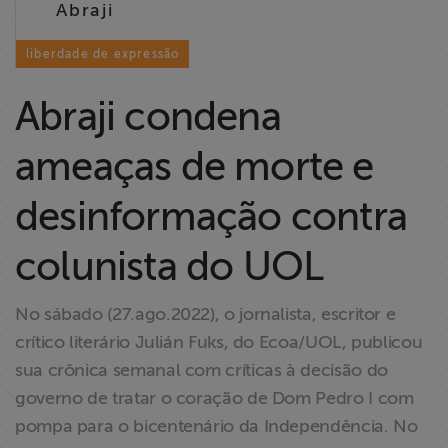
Abraji
Liberdade de
Expressão
liberdade de expressão
Projetos
Abraji condena
Proteção Legal
ameaças de morte e
e Litigância
desinformação contra
Documentários
dos
colunista do UOL
Homenageados
No sábado (27.ago.2022), o jornalista, escritor e
Notícias
crítico literário Julián Fuks, do Ecoa/UOL, publicou
sua crônica semanal com críticas à decisão do
Associe-se
governo de tratar o coração de Dom Pedro I com
pompa para o bicentenário da Independência. No
Doe para