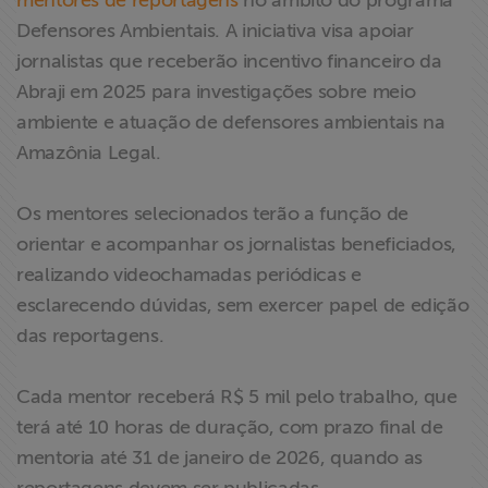
mentores de reportagens
no âmbito do programa
ABRAJI
Defensores Ambientais. A iniciativa visa apoiar
jornalistas que receberão incentivo financeiro da
>> Conteúdo
Abraji em 2025 para investigações sobre meio
exclusivo para
ambiente e atuação de defensores ambientais na
associados
Amazônia Legal.
Assine a nossa
Os mentores selecionados terão a função de
newsletter
orientar e acompanhar os jornalistas beneficiados,
realizando videochamadas periódicas e
Fale Conosco
esclarecendo dúvidas, sem exercer papel de edição
das reportagens.
Cada mentor receberá R$ 5 mil pelo trabalho, que
terá até 10 horas de duração, com prazo final de
mentoria até 31 de janeiro de 2026, quando as