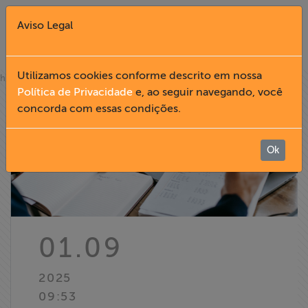
Aviso Legal
Fechar X
Utilizamos cookies conforme descrito em nossa
»
home
notícias
Política de Privacidade
e, ao seguir navegando, você
concorda com essas condições.
English
Home
Ok
Institucional
Formação
01.09
Acesso à
2025
Informação
09:53