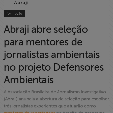
Abraji
Liberdade de
Expressão
formação
Projetos
Abraji abre seleção
Proteção Legal
para mentores de
e Litigância
jornalistas ambientais
Documentários
dos
no projeto Defensores
Homenageados
Ambientais
Notícias
A Associação Brasileira de Jornalismo Investigativo
Associe-se
(Abraji) anuncia a abertura de seleção para escolher
três jornalistas experientes que atuarão como
Doe para