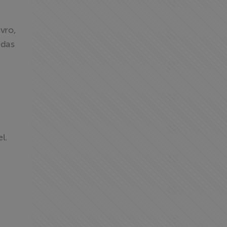
vro,
 das
l.