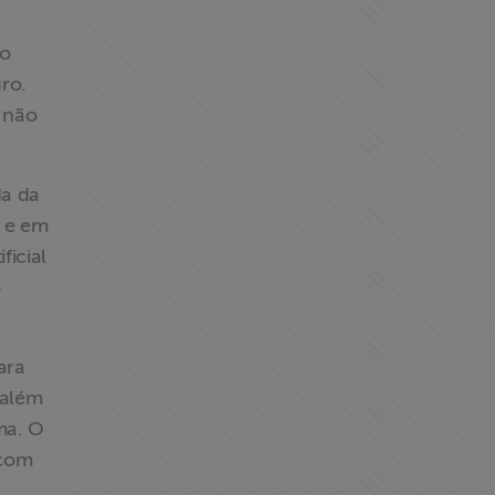
do
ro.
 não
da da
, e em
ficial
o
ara
 além
ma. O
 com