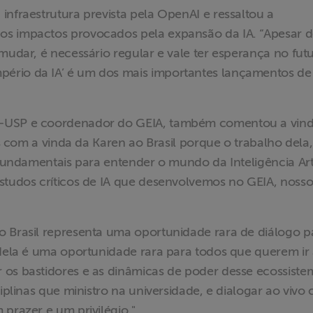
infraestrutura prevista pela OpenAI e ressaltou a
os impactos provocados pela expansão da IA. “Apesar 
mudar, é necessário regular e vale ter esperança no futu
ério da IA’ é um dos mais importantes lançamentos de
A-USP e coordenador do GEIA, também comentou a vin
zes com a vinda da Karen ao Brasil porque o trabalho dela
 fundamentais para entender o mundo da Inteligência Arti
estudos críticos de IA que desenvolvemos no GEIA, noss
o Brasil representa uma oportunidade rara de diálogo p
 dela é uma oportunidade rara para todos que querem ir
 os bastidores e as dinâmicas de poder desse ecossiste
ciplinas que ministro na universidade, e dialogar ao vivo
 prazer e um privilégio."