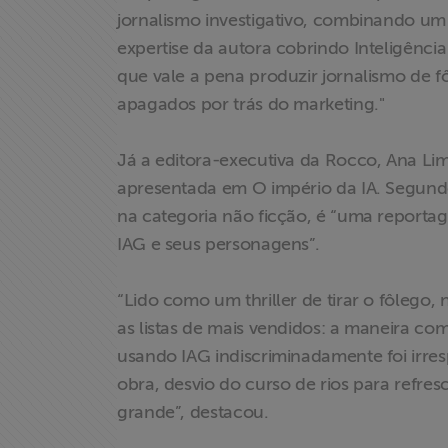
jornalismo investigativo, combinando um
expertise da autora cobrindo Inteligênci
Acesso à
Informação
que vale a pena produzir jornalismo de 
apagados por trás do marketing."
Liberdade de
Expressão
Já a editora-executiva da Rocco, Ana Li
apresentada em O império da IA. Segundo 
Projetos
na categoria não ficção, é “uma report
IAG e seus personagens”.
Proteção Legal
e Litigância
“Lido como um thriller de tirar o fôlego,
as listas de mais vendidos: a maneira co
Documentários
usando IAG indiscriminadamente foi irre
dos
obra, desvio do curso de rios para refresca
Homenageados
grande”, destacou.
Notícias