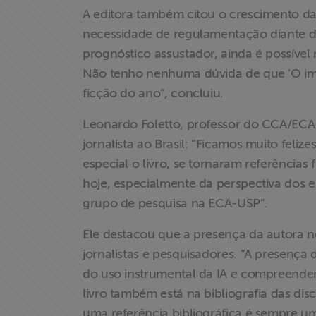
A editora também citou o crescimento da 
necessidade de regulamentação diante d
Associe-se
prognóstico assustador, ainda é possível 
Não tenho nenhuma dúvida de que ‘O imp
Doe para
ABRAJI
ficção do ano”, concluiu.
Leonardo Foletto, professor do CCA/EC
>> Conteúdo
jornalista ao Brasil: “Ficamos muito feli
exclusivo para
especial o livro, se tornaram referências
associados
hoje, especialmente da perspectiva dos 
Assine a nossa
grupo de pesquisa na ECA-USP”.
newsletter
Ele destacou que a presença da autora n
jornalistas e pesquisadores. “A presença
Fale Conosco
do uso instrumental da IA e compreender
livro também está na bibliografia das dis
uma referência bibliográfica é sempre um