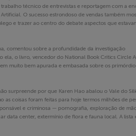
 trabalho técnico de entrevistas e reportagem com a e
a Artificial. O sucesso estrondoso de vendas também mos
fôlego e trazer ao centro do debate aspectos que estava
ma, comentou sobre a profundidade da investigação
ela, o livro, vencedor do National Book Critics Circle
agem muito bem apurada e embasada sobre os primórdio
 não surpreende por que Karen Hao abalou o Vale do Silí
mo as coisas foram feitas para hoje termos milhões de p
sponsável e criminosa — pornografia, exploração de mã
r data center, extermínio de flora e fauna local. A lista 