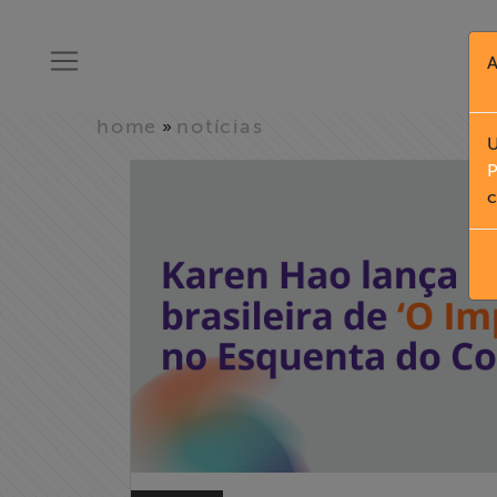
A
home
notícias
»
U
P
c