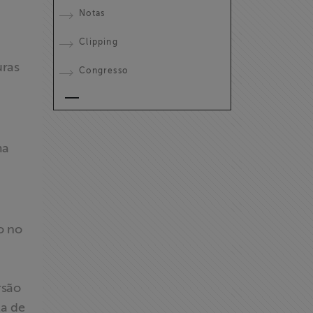
Notas
Clipping
uras
Congresso
ma
o no
rsão
la de