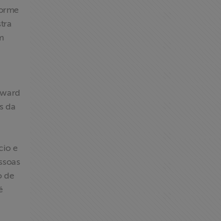
norme
tra
m
 Award
s da
cio e
essoas
o de
é