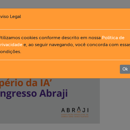
viso Legal
tilizamos cookies conforme descrito em nossa
Política de
rivacidade
e, ao seguir navegando, você concorda com essa
ondições.
Ok