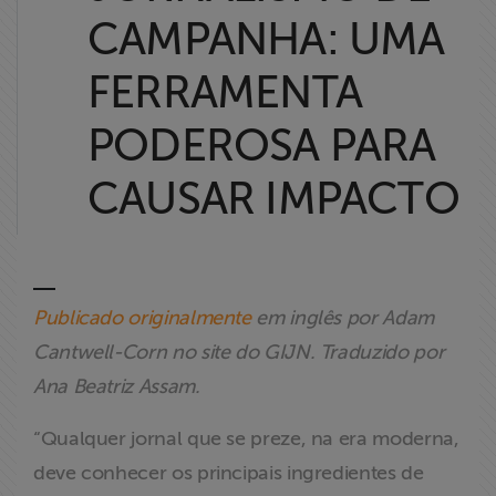
Liberdade de
CAMPANHA: UMA
Expressão
FERRAMENTA
Projetos
PODEROSA PARA
Proteção Legal
CAUSAR IMPACTO
e Litigância
Documentários
dos
Homenageados
Publicado originalmente
em inglês por Adam
Cantwell-Corn no site do GIJN. Traduzido por
Notícias
Ana Beatriz Assam.
Associe-se
“Qualquer jornal que se preze, na era moderna,
deve conhecer os principais ingredientes de
Doe para