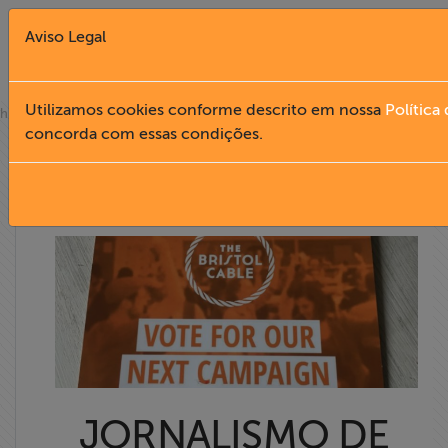
Aviso Legal
Fechar X
Utilizamos cookies conforme descrito em nossa
Política
»
home
help desk
concorda com essas condições.
liberdade de expressão
English
HELP DESK
Home
Institucional
Formação
Acesso à
Informação
JORNALISMO DE