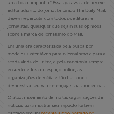
uma boa campanha.” Essas palavras, de um ex-
ABRAJI
editor adjunto do jornal britânico The Daily Mail,
devem repercutir com todos os editores e
>> Conteúdo
exclusivo para
jornalistas, quaisquer que sejam suas opiniões
associados
sobre a marca de jornalismo do Mail.
Assine a nossa
Em uma era caracterizada pela busca por
newsletter
modelos sustentáveis para o jornalismo e para a
renda vinda do leitor, e pela cacofonia sempre
Fale Conosco
ensurdecedora do espaço online, as
organizações de mídia estão buscando
demonstrar seu valor e engajar suas audiências.
O atual movimento de muitas organizações de
notícias para mostrar seu impacto foi bem
captado em um
recente artigo postado no