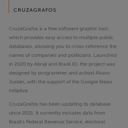
Liberdade de
CRUZAGRAFOS
Expressão
Projetos
CruzaGrafos is a free software graphic tool,
which provides easy access to multiple public
Proteção Legal
databases, allowing you to cross-reference the
e Litigância
names of companies and politicians. Launched
in 2020 by Abraji and Brasil.IO, the project was
Documentários
dos
designed by programmer and activist Álvaro
Homenageados
Justen, with the support of the Google News
Initiative.
Notícias
CruzaGrafos has been updating its database
Associe-se
since 2021. It currently includes data from
Brazil's Federal Revenue Service, electoral
Doe para