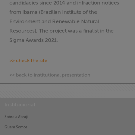
candidacies since 2014 and infraction notices
ABRAJI
from Ibama (Brazilian Institute of the
Environment and Renewable Natural
>> Conteúdo
exclusivo para
Resources). The project was a finalist in the
associados
Sigma Awards 2021.
Assine a nossa
newsletter
>> check the site
<< back to institutional presentation
Fale Conosco
Institucional
Sobre a Abraji
Quem Somos