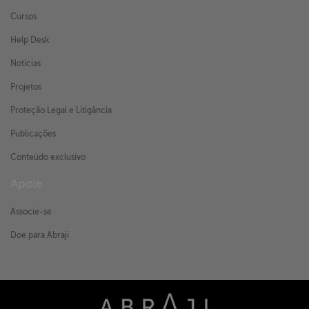
Cursos
Help Desk
Notícias
Projetos
Proteção Legal e Litigância
Publicações
Conteúdo exclusivo
Apoie
Associe-se
Doe para Abraji