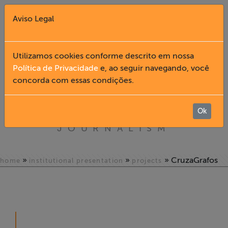
Aviso Legal
Fechar X
Utilizamos cookies conforme descrito em nossa
Política de Privacidade
e, ao seguir navegando, você
BRAZILIAN
concorda com essas condições.
English
ASSOCIATION OF
INVESTIGATIVE
Home
Ok
JOURNALISM
Institucional
»
»
» CruzaGrafos
home
institutional presentation
projects
Formação
Acesso à
Informação