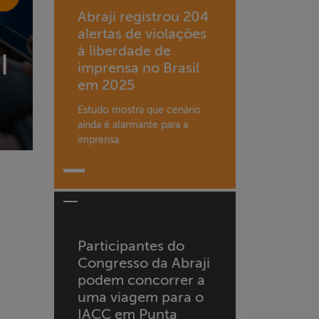
Abraji registrou 204
alertas de violações
à liberdade de
imprensa no Brasil
em 2025
Estudo mostra que cenário
ainda é alarmante para a
imprensa
Participantes do
Congresso da Abraji
podem concorrer a
uma viagem para o
IACC em Punta