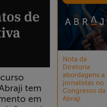
Nota da
Diretoria:
abordagens a
 curso
jornalistas no
 Abraji tem
Congresso da
amento em
Abraji