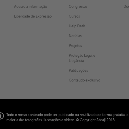
Acesso à informação
Congressos
Doe
Liberdade de Expressão
Cursos
Help Desk
Notícias
Projetos
Proteção Legal e
Litigância
Publicações
Conteúdo exclusivo
Todo o nosso conteúdo pode ser publicado ou reutilizado de forma gratuita, e
maioria das fotografias, ilustrações e vídeos.
© Copyright Abraji 2018