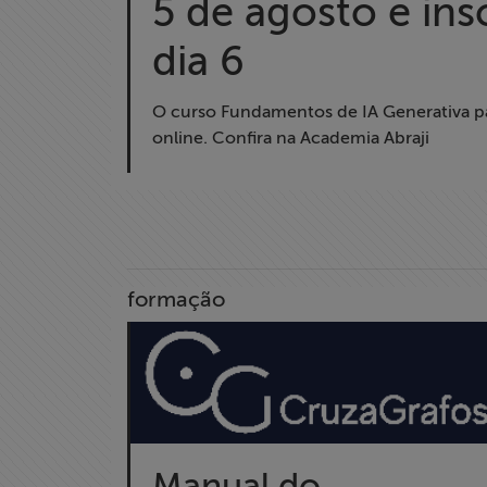
5 de agosto e ins
Formação
dia 6
Acesso à
Informação
O curso Fundamentos de IA Generativa pa
online. Confira na Academia Abraji
Liberdade de
Expressão
Projetos
Proteção Legal
formação
e Litigância
Documentários
dos
Homenageados
Manual do