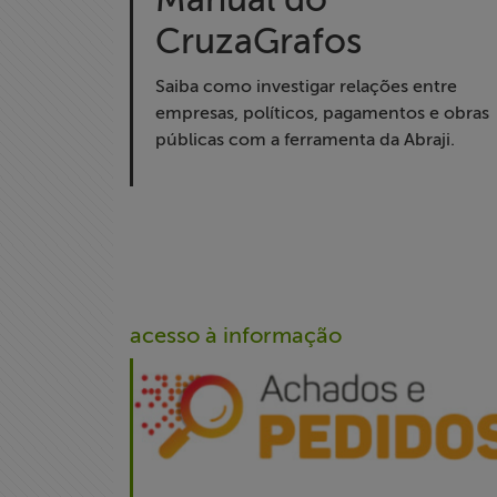
Notícias
CruzaGrafos
Associe-se
Saiba como investigar relações entre
empresas, políticos, pagamentos e obras
Doe para
públicas com a ferramenta da Abraji.
ABRAJI
>> Conteúdo
exclusivo para
associados
Assine a nossa
acesso à informação
newsletter
Fale Conosco