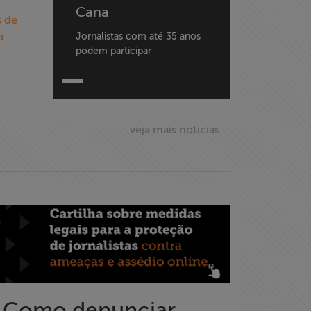
Cana
s de
a
Jornalistas com até 35 anos
podem participar
veja mais notícias
Como denunciar