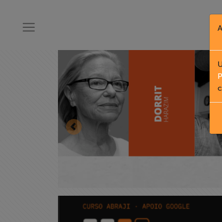
A
U
P
c