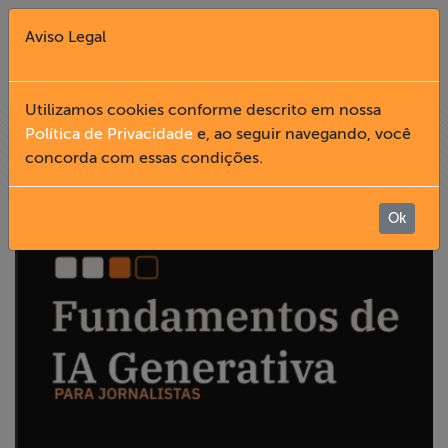
Aviso Legal
Fechar X
Utilizamos cookies conforme descrito em nossa
Política de Privacidade
e, ao seguir navegando, você
concorda com essas condições.
English
Home
Ok
Institucional
Formação
Acesso à
Informação