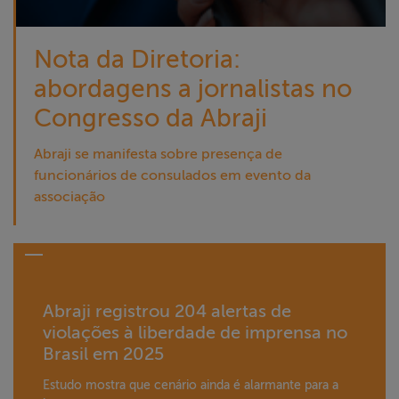
Nota da Diretoria:
abordagens a jornalistas no
Congresso da Abraji
Abraji se manifesta sobre presença de
funcionários de consulados em evento da
associação
Abraji registrou 204 alertas de
violações à liberdade de imprensa no
Brasil em 2025
Estudo mostra que cenário ainda é alarmante para a