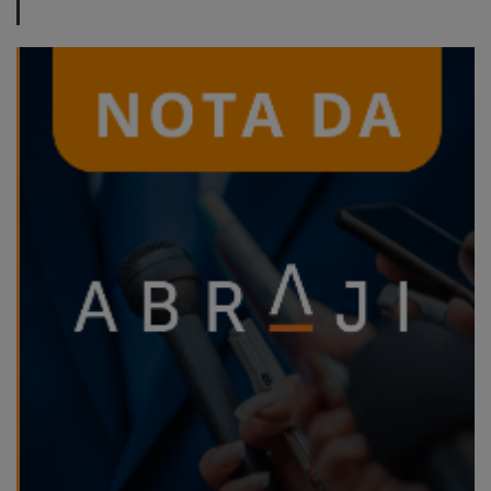
ABRAJI
>> Conteúdo
exclusivo para
associados
Assine a nossa
newsletter
Fale Conosco