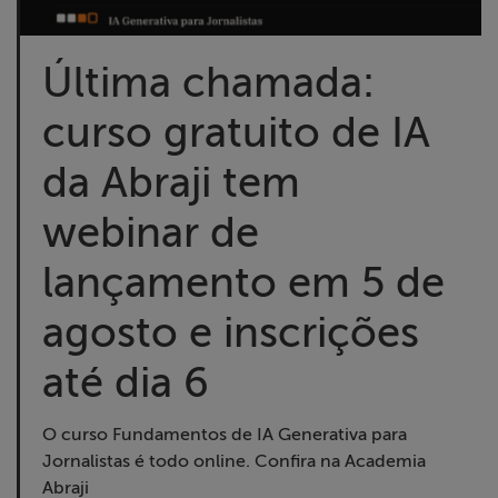
Liberdade de
Expressão
Última chamada:
Projetos
curso gratuito de IA
Proteção Legal
da Abraji tem
e Litigância
webinar de
Documentários
lançamento em 5 de
dos
Homenageados
agosto e inscrições
até dia 6
Notícias
Associe-se
O curso Fundamentos de IA Generativa para
Jornalistas é todo online. Confira na Academia
Abraji
Doe para