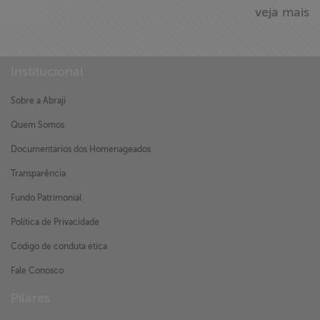
veja mais
Institucional
Sobre a Abraji
Quem Somos
Documentários dos Homenageados
Transparência
Fundo Patrimonial
Política de Privacidade
Código de conduta ética
Fale Conosco
Pilares